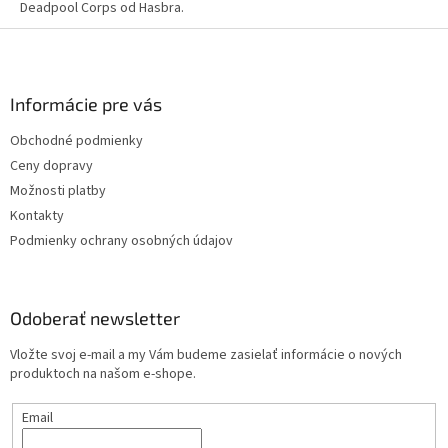
Deadpool Corps od Hasbra.
Z
á
p
ä
Informácie pre vás
t
Obchodné podmienky
i
Ceny dopravy
e
Možnosti platby
Kontakty
Podmienky ochrany osobných údajov
Odoberať newsletter
Vložte svoj e-mail a my Vám budeme zasielať informácie o nových
produktoch na našom e-shope.
Email