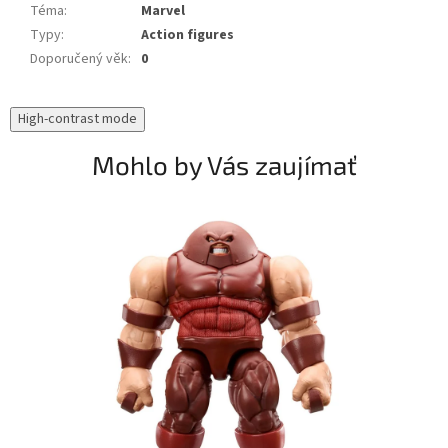
Téma
:
Marvel
Typy
:
Action figures
Doporučený věk
:
0
High-contrast mode
Mohlo by Vás zaujímať