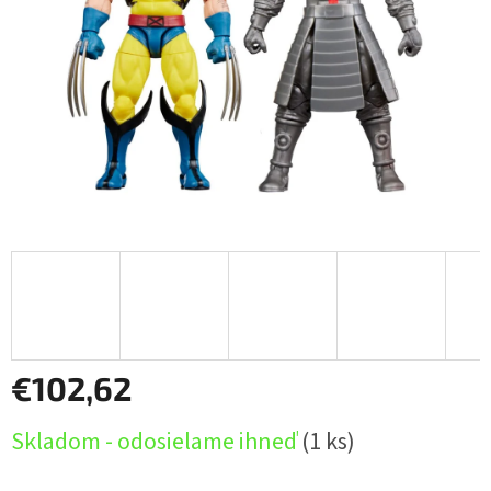
€102,62
Jednotková
Skladom - odosielame ihneď
(1 ks)
cena: