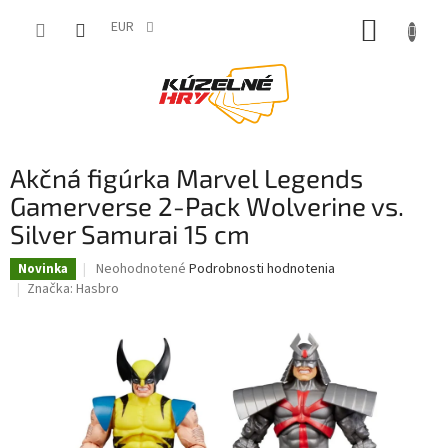
Prejsť
NÁKUP
na
EUR
obsah
KOŠÍK
Akčná figúrka Marvel Legends
Gamerverse 2-Pack Wolverine vs.
Silver Samurai 15 cm
Priemerné
Neohodnotené
Podrobnosti hodnotenia
Novinka
hodnotenie
Značka:
Hasbro
produktu
je
0,0
z
5
hviezdičiek.