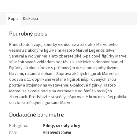
Popis
Diskusia
Podrobný popis
Prineste do svojej zbierky vzrušenie a zázrak z Marvelovho
vesmíru s akčnými figúrkami Hasbro Marvel Legends Silver
Samurai a Wolverine! Tieto zberateľské 6-palcové figúrky Marvel
sú inšpirované vzhľadom postáv z klasických videohier Marvel.
Figúrky sú plne kĺbové s prémiovým dizajnom a pohyblivými
hlavami, rukami a nohami. Súprava akčných figúrok Marvel sa
dodáva s 11 doplnkami vrátane figúrok inšpirovaných silou
postáv a stojanov na vystavenie. 6-palcové figúrky Hasbro
Marvel sa skvele hodia na vystavenie vo fanúšikovských
zbierkach. Predstavte si scény inšpirované hrou na vašej poličke
so zberateľskými figúrkami Marvel.
Dodatočné parametre
Kategória
:
Filmy, seriály a hry
EAN
:
5010996320490