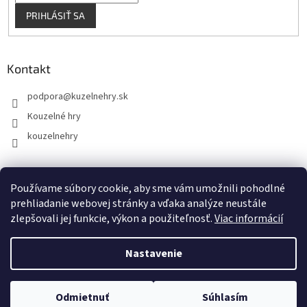
PRIHLÁSIŤ SA
Kontakt
podpora
@
kuzelnehry.sk
Kouzelné hry
kouzelnehry
Používame súbory cookie, aby sme vám umožnili pohodlné
KouzelneHry.cz
Gamebrand.sk
prehliadanie webovej stránky a vďaka analýze neustále
zlepšovali jej funkcie, výkon a použiteľnosť.
Viac informácií
Nastavenie
Vytvoril Shoptet
Odmietnuť
Súhlasím
Copyright 2026
KuzelneHry.sk
. Všetky práva vyhradené.