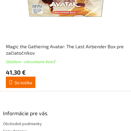
Magic the Gathering Avatar: The Last Airbender Box pre
začiatočníkov
Skladom - odosielame ihneď
41,30 €
Do košíka
Z
á
p
ä
Informácie pre vás
t
Obchodné podmienky
i