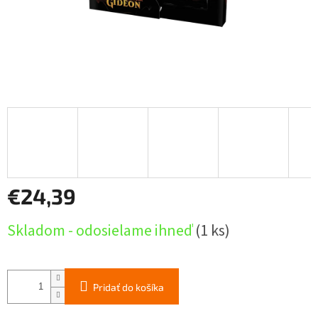
€24,39
Jednotková
Skladom - odosielame ihneď
(1 ks)
cena:
Pridať do košíka