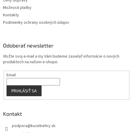
Ceny dopravy
e
Možnosti platby
Kontakty
Podmienky ochrany osobných údajov
Odoberať newsletter
Vložte svoj e-mail a my Vám budeme zasielať informácie o nových
produktoch na našom e-shope.
Email
PRIHLÁSIŤ SA
Kontakt
podpora
@
kuzelnehry.sk