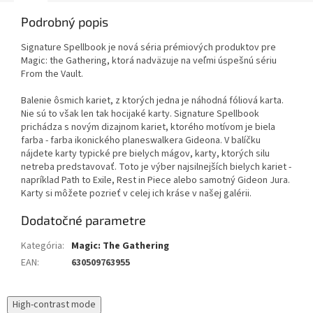
Podrobný popis
Signature Spellbook je nová séria prémiových produktov pre
Magic: the Gathering, ktorá nadväzuje na veľmi úspešnú sériu
From the Vault.
Balenie ôsmich kariet, z ktorých jedna je náhodná fóliová karta.
Nie sú to však len tak hocijaké karty. Signature Spellbook
prichádza s novým dizajnom kariet, ktorého motívom je biela
farba - farba ikonického planeswalkera Gideona. V balíčku
nájdete karty typické pre bielych mágov, karty, ktorých silu
netreba predstavovať. Toto je výber najsilnejších bielych kariet -
napríklad Path to Exile, Rest in Piece alebo samotný Gideon Jura.
Karty si môžete pozrieť v celej ich kráse v našej galérii.
Dodatočné parametre
Kategória
:
Magic: The Gathering
EAN
:
630509763955
High-contrast mode