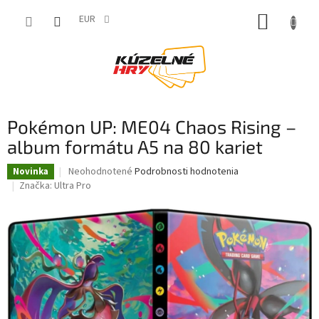
Prejsť
NÁKUP
na
EUR
obsah
KOŠÍK
Pokémon UP: ME04 Chaos Rising –
album formátu A5 na 80 kariet
Priemerné
Neohodnotené
Podrobnosti hodnotenia
Novinka
hodnotenie
Značka:
Ultra Pro
produktu
je
0,0
z
5
hviezdičiek.