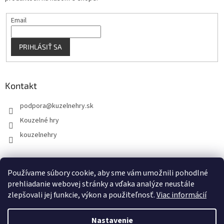
Email
PRIHLÁSIŤ SA
Kontakt
podpora
@
kuzelnehry.sk
Kouzelné hry
kouzelnehry
Používame súbory cookie, aby sme vám umožnili pohodlné
KouzelneHry.cz
Gamebrand.sk
prehliadanie webovej stránky a vďaka analýze neustále
zlepšovali jej funkcie, výkon a použiteľnosť.
Viac informácií
Nastavenie
Vytvoril Shoptet