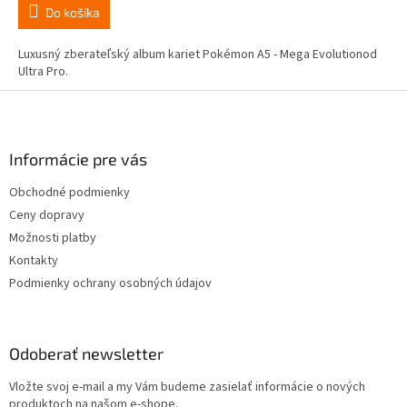
Do košíka
Luxusný zberateľský album kariet Pokémon A5 - Mega Evolutionod
Ultra Pro.
Z
á
p
ä
Informácie pre vás
t
Obchodné podmienky
i
Ceny dopravy
e
Možnosti platby
Kontakty
Podmienky ochrany osobných údajov
Odoberať newsletter
Vložte svoj e-mail a my Vám budeme zasielať informácie o nových
produktoch na našom e-shope.