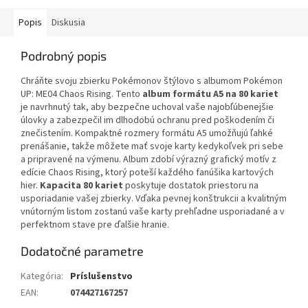
Popis
Diskusia
Podrobný popis
Chráňte svoju zbierku Pokémonov štýlovo s albumom Pokémon
UP: ME04 Chaos Rising. Tento
album formátu A5 na 80 kariet
je navrhnutý tak, aby bezpečne uchoval vaše najobľúbenejšie
úlovky a zabezpečil im dlhodobú ochranu pred poškodením či
znečistením. Kompaktné rozmery formátu A5 umožňujú ľahké
prenášanie, takže môžete mať svoje karty kedykoľvek pri sebe
a pripravené na výmenu. Album zdobí výrazný grafický motív z
edície Chaos Rising, ktorý poteší každého fanúšika kartových
hier.
Kapacita 80 kariet
poskytuje dostatok priestoru na
usporiadanie vašej zbierky. Vďaka pevnej konštrukcii a kvalitným
vnútorným listom zostanú vaše karty prehľadne usporiadané a v
perfektnom stave pre ďalšie hranie.
Dodatočné parametre
Kategória
:
Príslušenstvo
EAN
:
074427167257