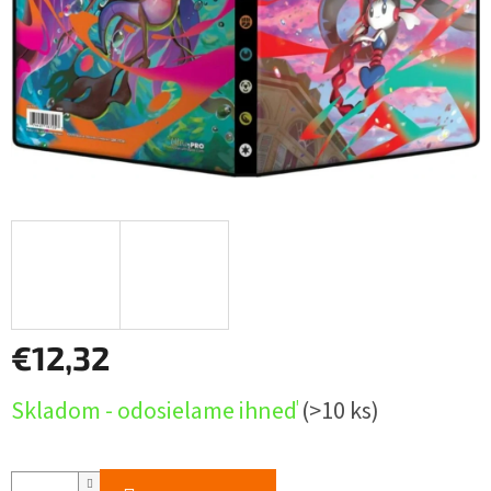
€12,32
Jednotková
Skladom - odosielame ihneď
(>10 ks)
cena: