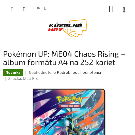
Prejsť
NÁKUP
na
EUR
obsah
KOŠÍK
Pokémon UP: ME04 Chaos Rising –
album formátu A4 na 252 kariet
Priemerné
Neohodnotené
Podrobnosti hodnotenia
Novinka
hodnotenie
Značka:
Ultra Pro
produktu
je
0,0
z
5
hviezdičiek.