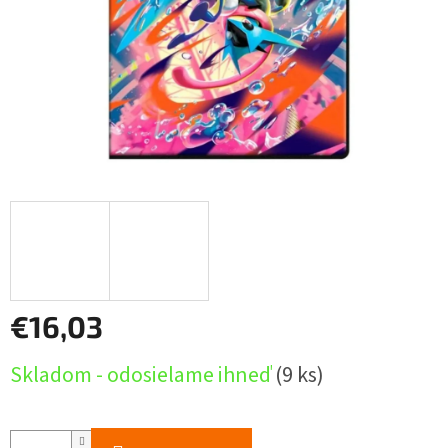
€16,03
Jednotková
Skladom - odosielame ihneď
(9 ks)
cena: