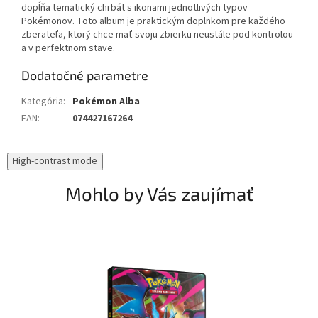
dopĺňa tematický chrbát s ikonami jednotlivých typov
Pokémonov. Toto album je praktickým doplnkom pre každého
zberateľa, ktorý chce mať svoju zbierku neustále pod kontrolou
a v perfektnom stave.
Dodatočné parametre
Kategória
:
Pokémon Alba
EAN
:
074427167264
High-contrast mode
Mohlo by Vás zaujímať