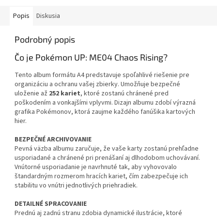
Popis
Diskusia
Podrobný popis
Čo je Pokémon UP: ME04 Chaos Rising?
Tento album formátu A4 predstavuje spoľahlivé riešenie pre
organizáciu a ochranu vašej zbierky. Umožňuje bezpečné
uloženie až
252 kariet
, ktoré zostanú chránené pred
poškodením a vonkajšími vplyvmi. Dizajn albumu zdobí výrazná
grafika Pokémonov, ktorá zaujme každého fanúšika kartových
hier.
BEZPEČNÉ ARCHIVOVANIE
Pevná väzba albumu zaručuje, že vaše karty zostanú prehľadne
usporiadané a chránené pri prenášaní aj dlhodobom uchovávaní.
Vnútorné usporiadanie je navrhnuté tak, aby vyhovovalo
štandardným rozmerom hracích kariet, čím zabezpečuje ich
stabilitu vo vnútri jednotlivých priehradiek.
DETAILNÉ SPRACOVANIE
Prednú aj zadnú stranu zdobia dynamické ilustrácie, ktoré