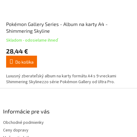
Pokémon Gallery Series - Album na karty A4 -
Shimmering Skyline
Skladom - odosielame ihneď
28,44 €
Do košíka
Luxusný zberateľský album na karty formátu A4 s 9 vreckami
Shimmering Skylinezzo série Pokémon Gallery od Ultra Pro.
Z
á
p
ä
Informácie pre vás
t
Obchodné podmienky
i
Ceny dopravy
e