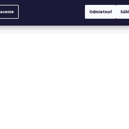
avenie
Odmietnuť
Súh