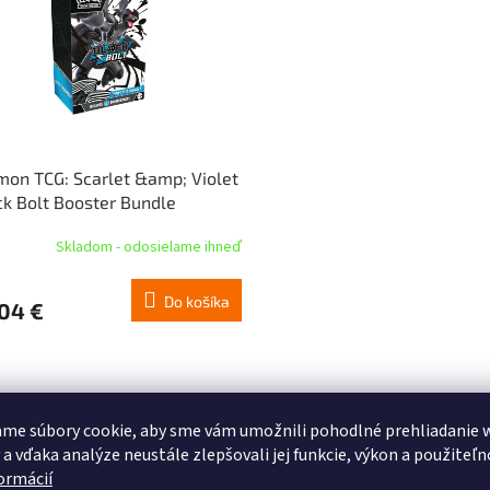
on TCG: Scarlet &amp; Violet
ck Bolt Booster Bundle
Skladom - odosielame ihneď
Do košíka
04 €
me súbory cookie, aby sme vám umožnili pohodlné prehliadanie 
 a vďaka analýze neustále zlepšovali jej funkcie, výkon a použiteľn
formácií