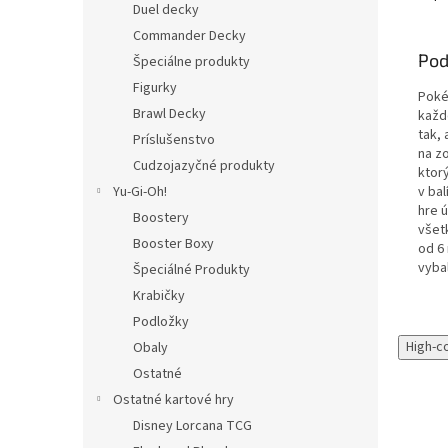
Duel decky
Commander Decky
Pod
Špeciálne produkty
Figurky
Poké
Brawl Decky
každ
tak, 
Príslušenstvo
na z
Cudzojazyčné produkty
ktor
v ba
Yu-Gi-Oh!
hre 
Boostery
všet
Booster Boxy
od 6 
vyba
Špeciálné Produkty
Krabičky
Podložky
High-c
Obaly
Ostatné
Ostatné kartové hry
Disney Lorcana TCG