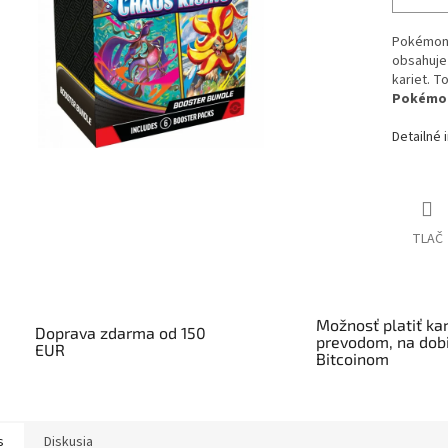
Pokémon 
obsahuj
kariet. T
Pokémo
Detailné 
TLAČ
Možnosť platiť kar
Doprava zdarma od 150
prevodom, na dobi
EUR
Bitcoinom
s
Diskusia