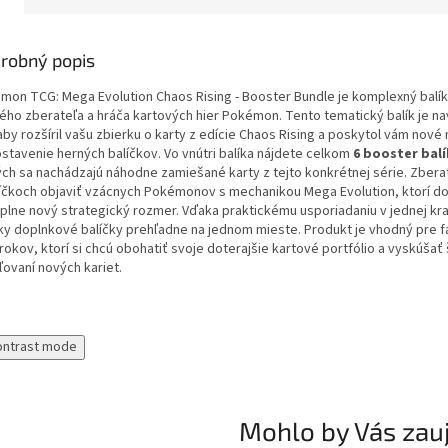
robný popis
mon TCG: Mega Evolution Chaos Rising - Booster Bundle je komplexný balík
ého zberateľa a hráča kartových hier Pokémon. Tento tematický balík je na
aby rozšíril vašu zbierku o karty z edície Chaos Rising a poskytol vám nové
ostavenie herných balíčkov. Vo vnútri balíka nájdete celkom
6 booster bal
ých sa nachádzajú náhodne zamiešané karty z tejto konkrétnej série. Zbera
líčkoch objaviť vzácnych Pokémonov s mechanikou Mega Evolution, ktorí do
úplne nový strategický rozmer. Vďaka praktickému usporiadaniu v jednej kr
ky doplnkové balíčky prehľadne na jednom mieste. Produkt je vhodný pre f
rokov, ktorí si chcú obohatiť svoje doterajšie kartové portfólio a vyskúšať 
ľovaní nových kariet.
ontrast mode
Mohlo by Vás zau