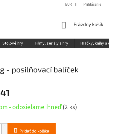
KONTAKTY
PODMIENKY OCHRANY OSOBNÝCH ÚDAJOV
EUR
Prihlásenie
NÁKUPNÝ
Prázdny košík
KOŠÍK
Stolové hry
Filmy, seriály a hry
Hračky, knihy a ostatné
 - posilňovací balíček
,41
ová
om - odosielame ihneď
(2 ks)
Pridať do košíka