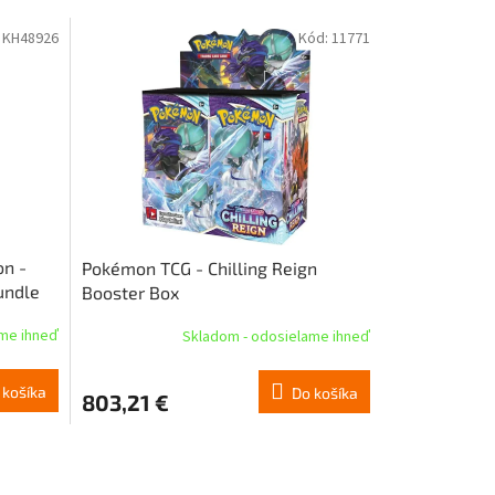
:
KH48926
Kód:
11771
on -
Pokémon TCG - Chilling Reign
undle
Booster Box
ame ihneď
Skladom - odosielame ihneď
 košíka
Do košíka
803,21 €