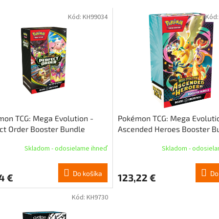
Kód:
KH99034
Kód
on TCG: Mega Evolution -
Pokémon TCG: Mega Evoluti
ct Order Booster Bundle
Ascended Heroes Booster B
Skladom - odosielame ihneď
Skladom - odosiel
Do košíka
Do
4 €
123,22 €
Kód:
KH9730