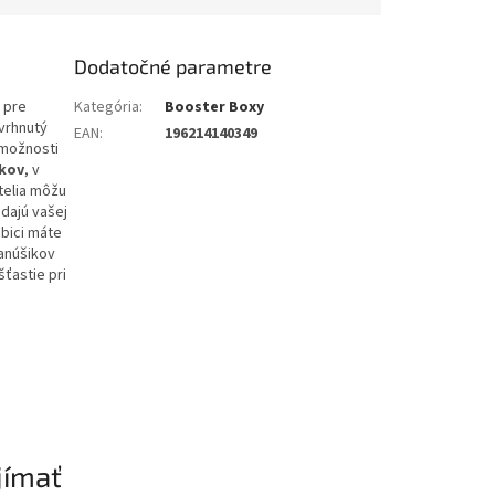
Dodatočné parametre
 pre
Kategória
:
Booster Boxy
vrhnutý
EAN
:
196214140349
 možnosti
íkov
, v
telia môžu
dajú vašej
abici máte
anúšikov
šťastie pri
jímať