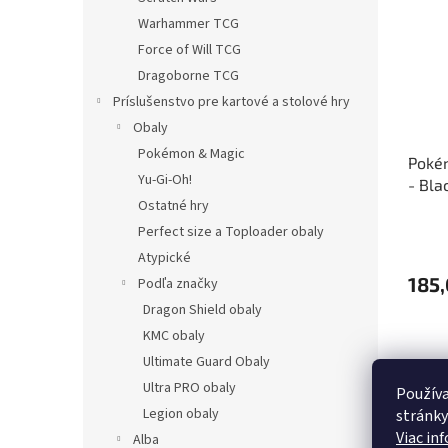
Warhammer TCG
Force of Will TCG
Dragoborne TCG
Príslušenstvo pre kartové a stolové hry
Obaly
Pokémon & Magic
Pokém
Yu-Gi-Oh!
- Bla
Ostatné hry
Perfect size a Toploader obaly
Atypické
185,
Podľa značky
Dragon Shield obaly
KMC obaly
Ultimate Guard Obaly
Ultra PRO obaly
Používa
Legion obaly
stránky
Viac in
Alba