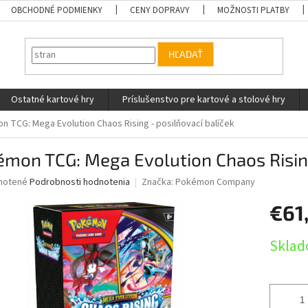
OBCHODNÉ PODMIENKY
CENY DOPRAVY
MOŽNOSTI PLATBY
HĽADAŤ
Ostatné kartové hry
Príslušenstvo pre kartové a stolové hry
 TCG: Mega Evolution Chaos Rising - posilňovací balíček
mon TCG: Mega Evolution Chaos Rising
né
notené
Podrobnosti hodnotenia
Značka:
Pokémon Company
nie
€61
u
Jednotk
Sklad
cena:
iek.