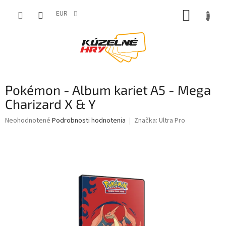
Prejsť
NÁKUP
na
EUR
obsah
KOŠÍK
Pokémon - Album kariet A5 - Mega
Charizard X & Y
Priemerné
Neohodnotené
Podrobnosti hodnotenia
Značka:
Ultra Pro
hodnotenie
produktu
je
0,0
z
5
hviezdičiek.