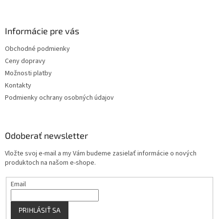
á
p
ä
Informácie pre vás
t
Obchodné podmienky
i
Ceny dopravy
e
Možnosti platby
Kontakty
Podmienky ochrany osobných údajov
Odoberať newsletter
Vložte svoj e-mail a my Vám budeme zasielať informácie o nových
produktoch na našom e-shope.
Email
PRIHLÁSIŤ SA