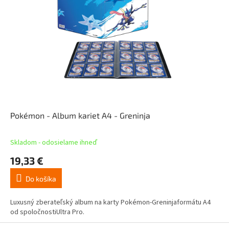
Pokémon - Album kariet A4 - Greninja
Skladom - odosielame ihneď
19,33 €
Do košíka
Luxusný zberateľský album na karty Pokémon-Greninjaformátu A4
od spoločnostiUltra Pro.
Z