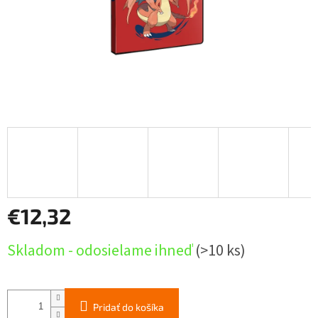
€12,32
Jednotková
Skladom - odosielame ihneď
(>10 ks)
cena:
Pridať do košíka