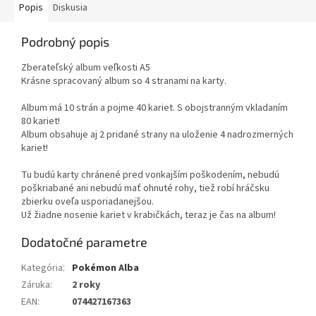
Popis
Diskusia
Podrobný popis
Zberateľský album veľkosti A5
Krásne spracovaný album so 4 stranami na karty.
Album má 10 strán a pojme 40 kariet. S obojstranným vkladaním
80 kariet!
Album obsahuje aj 2 pridané strany na uloženie 4 nadrozmerných
kariet!
Tu budú karty chránené pred vonkajším poškodením, nebudú
poškriabané ani nebudú mať ohnuté rohy, tiež robí hráčsku
zbierku oveľa usporiadanejšou.
Už žiadne nosenie kariet v krabičkách, teraz je čas na album!
Dodatočné parametre
Kategória
:
Pokémon Alba
Záruka
:
2 roky
EAN
:
074427167363