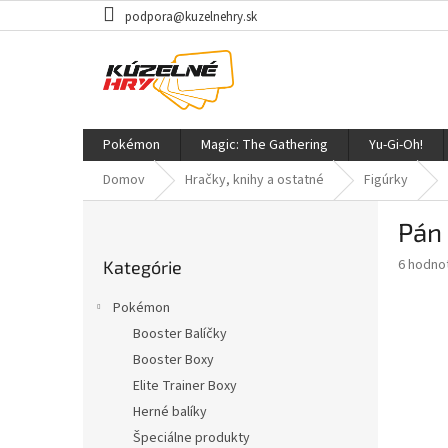
Prejsť
podpora@kuzelnehry.sk
na
obsah
Pokémon
Magic: The Gathering
Yu-Gi-Oh!
Domov
Hračky, knihy a ostatné
Figúrky
B
Pán 
o
Preskočiť
č
Priemer
6 hodno
Kategórie
kategórie
n
hodnote
ý
produkt
Pokémon
p
je
Booster Balíčky
2,7
a
z
Booster Boxy
n
5
e
Elite Trainer Boxy
hviezdič
l
Herné balíky
Špeciálne produkty