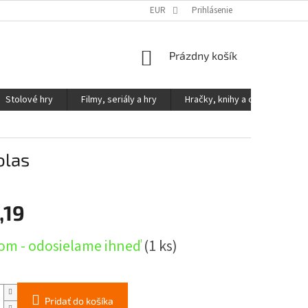
KONTAKTY
PODMIENKY OCHRANY OSOBNÝCH ÚDAJOV
EUR
Prihlásenie
NÁKUPNÝ
Prázdny košík
KOŠÍK
Stolové hry
Filmy, seriály a hry
Hračky, knihy a ostatné
olas
,19
ová
om - odosielame ihneď
(1 ks)
Pridať do košíka