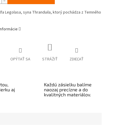
lfa Legolasa, syna Thranduila, ktorý pochádza z Temného
informácie
OPÝTAŤ SA
STRÁŽIŤ
ZDIEĽAŤ
tou,
Každú zásielku balíme
erku aj
naozaj precízne a do
kvalitných materiálov.