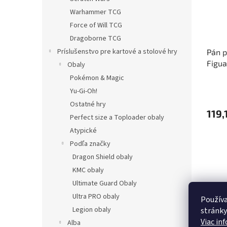
Warhammer TCG
Force of Will TCG
Dragoborne TCG
Príslušenstvo pre kartové a stolové hry
Pán p
Figua
Obaly
Pokémon & Magic
Yu-Gi-Oh!
Ostatné hry
119,
Perfect size a Toploader obaly
Atypické
Podľa značky
Dragon Shield obaly
KMC obaly
Ultimate Guard Obaly
Ultra PRO obaly
Používa
Legion obaly
stránky
Viac in
Alba