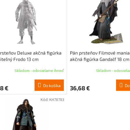
rsteňov Deluxe akčná figúrka
Pán prsteňov Filmové mania
iteľný Frodo 13 cm
akčná figúrka Gandalf 18 cm
Skladom - odosielame ihneď
Skladom - odosiel
Do košíka
Do
8 €
36,68 €
Kód:
KH78783