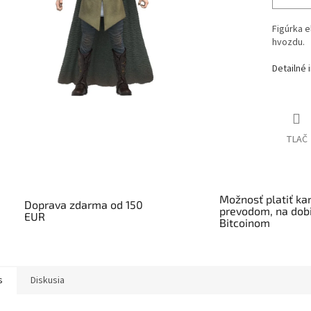
Figúrka e
hvozdu.
Detailné 
TLAČ
Možnosť platiť kar
Doprava zdarma od 150
prevodom, na dobi
EUR
Bitcoinom
s
Diskusia