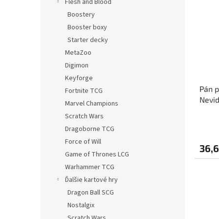
Flesh and Blood
Boostery
Booster boxy
Starter decky
MetaZoo
Digimon
Keyforge
Pán p
Fortnite TCG
Nevid
Marvel Champions
Scratch Wars
Dragoborne TCG
Force of Will
36,6
Game of Thrones LCG
Warhammer TCG
Ďalšie kartové hry
Dragon Ball SCG
Nostalgix
Scratch Wars