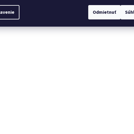
avenie
Odmietnuť
Súh