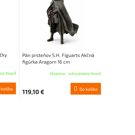
čky
Pán prsteňov S.H. Figuarts Akčná
figúrka Aragorn 16 cm
ame ihneď
Skladom - odosielame ihneď
 košíka
Do košíka
119,10 €