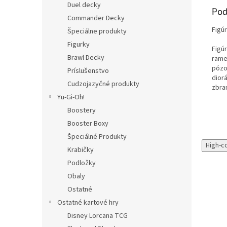
Duel decky
Pod
Commander Decky
Figú
Špeciálne produkty
Figurky
Figú
Brawl Decky
rame
pózov
Príslušenstvo
dior
Cudzojazyčné produkty
zbra
Yu-Gi-Oh!
Boostery
Booster Boxy
Špeciálné Produkty
High-c
Krabičky
Podložky
Obaly
Ostatné
Ostatné kartové hry
Disney Lorcana TCG