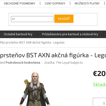
OBCHODNÉ PODMIENKY
CENY DOPRAVY
MOŽNOSTI PLATBY
HĽADAŤ
Ostatné kartové hry
Príslušenstvo pre kartové a stolové hry
Pán prsteňov BST AXN akčná figúrka - Legolas
prsteňov BST AXN akčná figúrka - Leg
né
tení
Podrobnosti hodnotenia
Značka:
The Loyal Subjects
nie
€20
u
Jednotk
Sklad
cena:
iek.