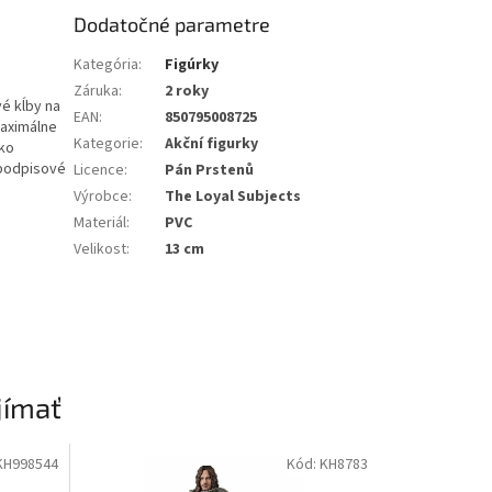
Dodatočné parametre
Kategória
:
Figúrky
Záruka
:
2 roky
vé kĺby na
EAN
:
850795008725
maximálne
Kategorie
:
Akční figurky
ako
 podpisové
Licence
:
Pán Prstenů
Výrobce
:
The Loyal Subjects
Materiál
:
PVC
Velikost
:
13 cm
jímať
KH998544
Kód:
KH8783