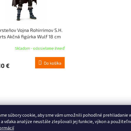
rsteňov Vojna Rohirrimov S.H.
rts Akčná figúrka Wulf 18 cm
Skladom - odosielame ihneď
Do košíka
10 €
me súbory cookie, aby sme vám umožnili pohodlné prehliadanie 
 a vďaka analýze neustále zlepšovali jej funkcie, výkon a použiteľn
formácií