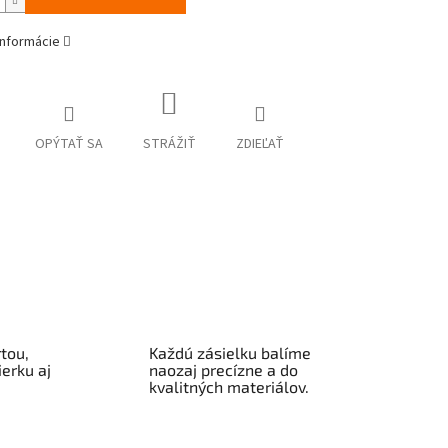
informácie
OPÝTAŤ SA
STRÁŽIŤ
ZDIEĽAŤ
tou,
Každú zásielku balíme
erku aj
naozaj precízne a do
kvalitných materiálov.