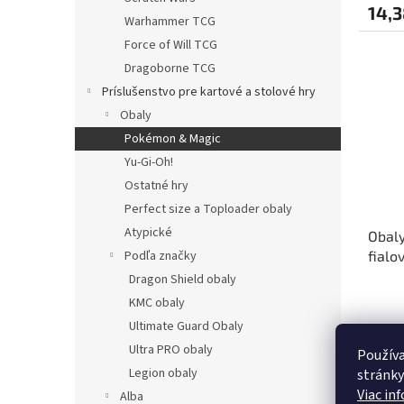
14,3
Warhammer TCG
Force of Will TCG
Dragoborne TCG
Príslušenstvo pre kartové a stolové hry
Obaly
Pokémon & Magic
Yu-Gi-Oh!
Ostatné hry
Perfect size a Toploader obaly
Atypické
Obaly
Podľa značky
fialo
Dragon Shield obaly
KMC obaly
Ultimate Guard Obaly
14,3
Ultra PRO obaly
Používa
Legion obaly
stránky
Viac in
Alba