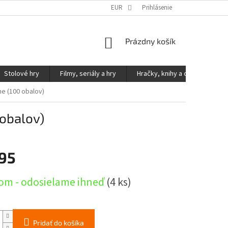
KONTAKTY
PODMIENKY OCHRANY OSOBNÝCH ÚDAJOV
EUR
Prihlásenie
NÁKUPNÝ
Prázdny košík
KOŠÍK
Stolové hry
Filmy, seriály a hry
Hračky, knihy a ostatné
rne (100 obalov)
 obalov)
,95
ová
om - odosielame ihneď
(4 ks)
Pridať do košíka