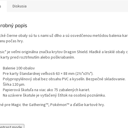
s
Diskusia
robný popis
ické čierne obaly sú tu s nami už dlho a sú osvedčenou metódou balenia kar
anu počas hry.
sic" je veľmi originálna značka krytov Dragon Shield. Hladké a lesklé obaly 
 karty pred roztrhnutím alebo poškriabaním.
Balenie 100 obalov
Pre karty štandardnej veľkosti 63 × 88 mm (2½"x3½").
Polypropylénový obal bez obsahu PVC a kyselín. Bezpečné skladovanie.
Šírka 120 μm.
Papierová škatuľa na viac ako 75 zabalených kariet.
Na uzávere škatule je vytlačený štítok na osobnú poznámku.
né pre Magic the Gathering™, Pokémon™ a ďalšie kartové hry.
ontrast mode