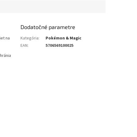
Dodatočné parametre
iet na
Kategória
:
Pokémon & Magic
EAN
:
5706569100025
chránia