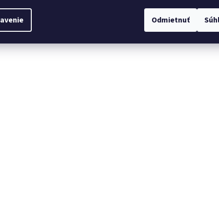
avenie
Odmietnuť
Súh