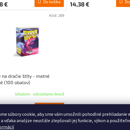
Do košíka
Do
8 €
14,38 €
Kód:
269
 na dračie štíty - matné
vé (100 obalov)
Skladom - odosielame ihneď
Do košíka
8 €
me súbory cookie, aby sme vám umožnili pohodlné prehliadanie 
 a vďaka analýze neustále zlepšovali jej funkcie, výkon a použiteľn
formácií