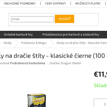
OBCHODNÉ PODMIENKY
CENY DOPRAVY
MOŽNOSTI PLATBY
HĽADAŤ
Ostatné kartové hry
Príslušenstvo pre kartové a stolové hry
Obaly
Pokémon & Magic
Obaly na dračie štíty - klasické čie
y na dračie štíty - klasické čierne (100
né
notené
Podrobnosti hodnotenia
Značka:
Dragon Shield
nie
€11
u
Jednotk
Sklad
cena:
iek.