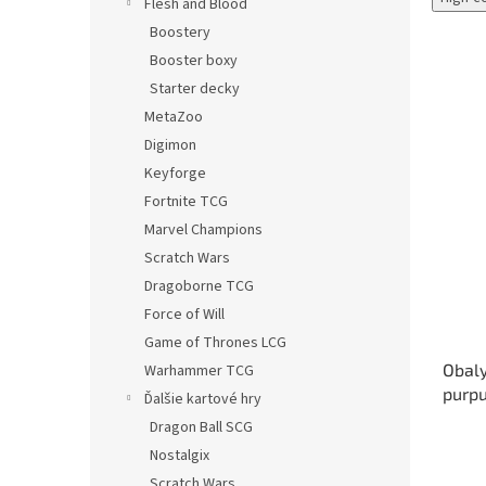
Flesh and Blood
Boostery
Booster boxy
Starter decky
MetaZoo
Digimon
Keyforge
Fortnite TCG
Marvel Champions
Scratch Wars
Dragoborne TCG
Force of Will
Game of Thrones LCG
Obaly
Warhammer TCG
purpu
Ďalšie kartové hry
Dragon Ball SCG
Nostalgix
Scratch Wars