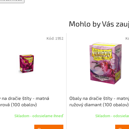
Mohlo by Vás zau
Kód:
1952
K
 na dračie štíty - matná
Obaly na dračie štíty - matn
rová (100 obalov)
ružový diamant (100 obalov)
Skladom - odosielame ihneď
Skladom - odosiel