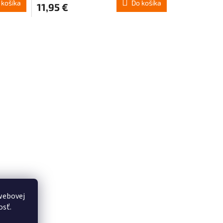
 košíka
Do košíka
11,95 €
webovej
osť.