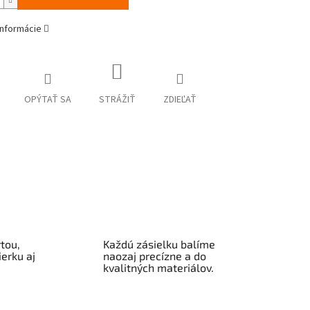
informácie
OPÝTAŤ SA
STRÁŽIŤ
ZDIEĽAŤ
tou,
Každú zásielku balíme
erku aj
naozaj precízne a do
kvalitných materiálov.