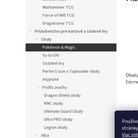
Warhammer TCG
Force of Will TCG
Dragoborne TCG
Príslušenstvo pre kartové a stolové hry
Obaly
Pokémon & Magic
Yu-Gi-Oh!
Ostatné hry
Perfect size a Toploader obaly
Obaly
Atypické
čiern
Podľa značky
Dragon Shield obaly
KMC obaly
Ultimate Guard Obaly
11,9
Ultra PRO obaly
Používa
Legion obaly
stránky
Viac in
Alba