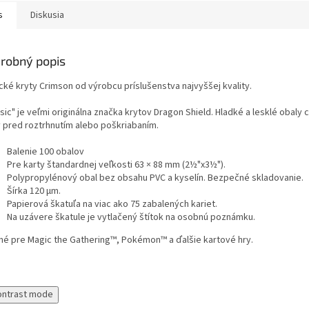
s
Diskusia
robný popis
cké kryty Crimson od výrobcu príslušenstva najvyššej kvality.
sic" je veľmi originálna značka krytov Dragon Shield. Hladké a lesklé obaly 
y pred roztrhnutím alebo poškriabaním.
Balenie 100 obalov
Pre karty štandardnej veľkosti 63 × 88 mm (2½"x3½").
Polypropylénový obal bez obsahu PVC a kyselín. Bezpečné skladovanie.
Šírka 120 μm.
Papierová škatuľa na viac ako 75 zabalených kariet.
Na uzávere škatule je vytlačený štítok na osobnú poznámku.
né pre Magic the Gathering™, Pokémon™ a ďalšie kartové hry.
ontrast mode