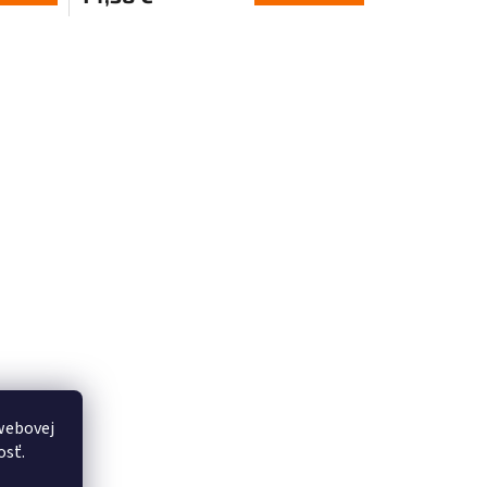
webovej
osť.