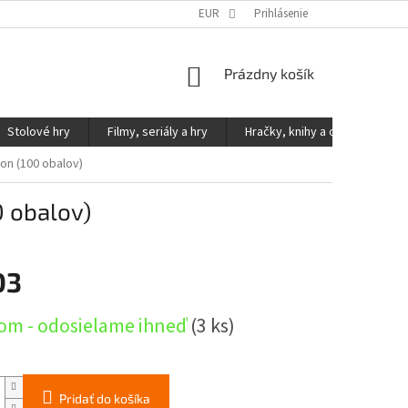
KONTAKTY
PODMIENKY OCHRANY OSOBNÝCH ÚDAJOV
EUR
Prihlásenie
NÁKUPNÝ
Prázdny košík
KOŠÍK
Stolové hry
Filmy, seriály a hry
Hračky, knihy a ostatné
son (100 obalov)
0 obalov)
03
ová
om - odosielame ihneď
(3 ks)
Pridať do košíka