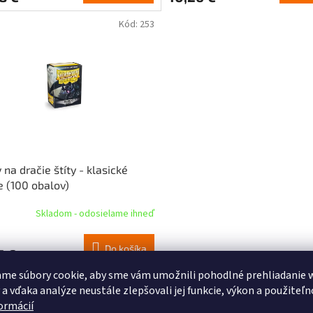
Kód:
253
 na dračie štíty - klasické
e (100 obalov)
Skladom - odosielame ihneď
Do košíka
5 €
me súbory cookie, aby sme vám umožnili pohodlné prehliadanie 
 a vďaka analýze neustále zlepšovali jej funkcie, výkon a použiteľn
formácií