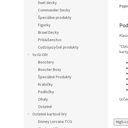
Duel decky
Popi
Commander Decky
Špeciálne produkty
Pod
Figurky
Brawl Decky
Klasi
Príslušenstvo
"Clas
Cudzojazyčné produkty
kart
Yu-Gi-Oh!
Boostery
Booster Boxy
Špeciálné Produkty
Krabičky
Podložky
Urče
Obaly
Ostatné
Ostatné kartové hry
Disney Lorcana TCG
High-c