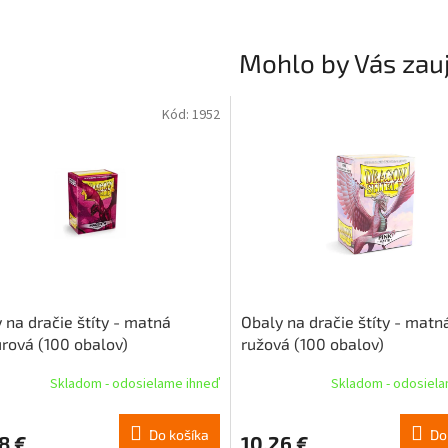
Mohlo by Vás zau
Kód:
1952
 na dračie štíty - matná
Obaly na dračie štíty - matn
rová (100 obalov)
ružová (100 obalov)
Skladom - odosielame ihneď
Skladom - odosiel
Do košíka
Do
8 €
10,26 €