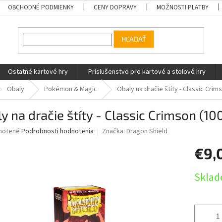
OBCHODNÉ PODMIENKY
CENY DOPRAVY
MOŽNOSTI PLATBY
HĽADAŤ
Ostatné kartové hry
Príslušenstvo pre kartové a stolové hry
Obaly
Pokémon & Magic
Obaly na dračie štíty - Classic Crim
y na dračie štíty - Classic Crimson (10
né
notené
Podrobnosti hodnotenia
Značka:
Dragon Shield
nie
€9,
u
Jednotk
Sklad
cena:
iek.