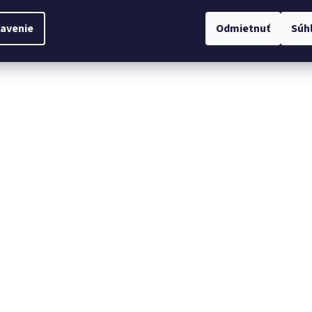
avenie
Odmietnuť
Súh