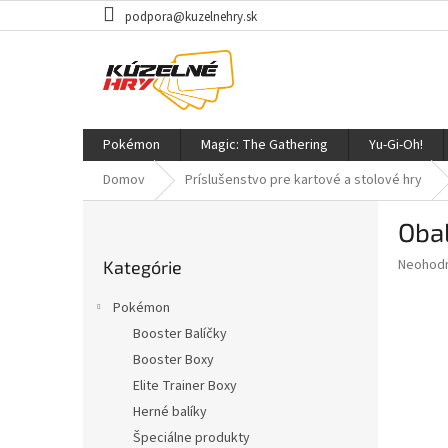
Prejsť
podpora@kuzelnehry.sk
na
obsah
Pokémon
Magic: The Gathering
Yu-Gi-Oh!
Domov
Príslušenstvo pre kartové a stolové hry
B
Obal
o
Preskočiť
č
Priemer
Neohod
Kategórie
kategórie
n
hodnote
ý
produkt
Pokémon
p
je
Booster Balíčky
0,0
a
z
Booster Boxy
n
5
e
Elite Trainer Boxy
hviezdič
l
Herné balíky
Špeciálne produkty