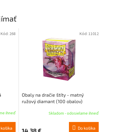
jímať
Kód:
268
Kód:
11012
á
Obaly na dračie štíty - matný
ružový diamant (100 obalov)
ame ihneď
Skladom - odosielame ihneď
 košíka
Do košíka
14,38 €