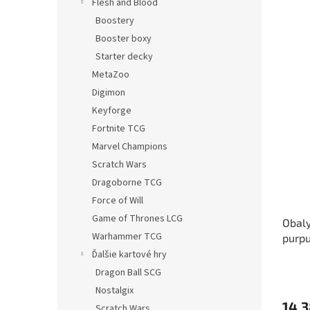
Flesh and Blood
Boostery
Booster boxy
Starter decky
MetaZoo
Digimon
Keyforge
Fortnite TCG
Marvel Champions
Scratch Wars
Dragoborne TCG
Force of Will
Game of Thrones LCG
Obaly
Warhammer TCG
purpu
Ďalšie kartové hry
Dragon Ball SCG
Nostalgix
14,3
Scratch Wars