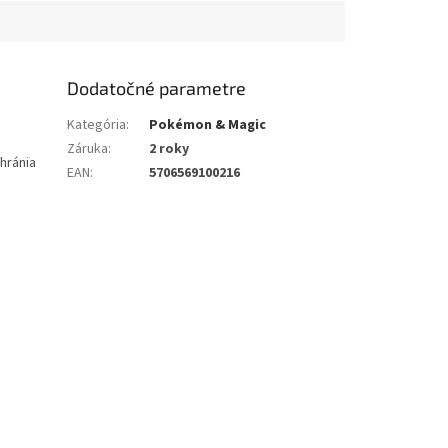
Dodatočné parametre
Kategória
:
Pokémon & Magic
Záruka
:
2 roky
chránia
EAN
:
5706569100216