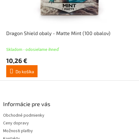
Dragon Shield obaly - Matte Mint (100 obalov)
Skladom - odosielame ihneď
10,26 €
Do košíka
Z
á
p
ä
Informácie pre vás
t
Obchodné podmienky
i
Ceny dopravy
e
Možnosti platby
Kontakty