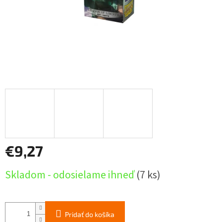
€9,27
Jednotková
Skladom - odosielame ihneď
(7 ks)
cena:
Pridať do košíka