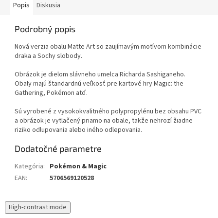
Popis
Diskusia
Podrobný popis
Nová verzia obalu Matte Art so zaujímavým motívom kombinácie
draka a Sochy slobody.
Obrázok je dielom slávneho umelca Richarda Sashiganeho.
Obaly majú štandardnú veľkosť pre kartové hry Magic: the
Gathering, Pokémon atď.
Sú vyrobené z vysokokvalitného polypropylénu bez obsahu PVC
a obrázok je vytlačený priamo na obale, takže nehrozí žiadne
riziko odlupovania alebo iného odlepovania.
Dodatočné parametre
Kategória
:
Pokémon & Magic
EAN
:
5706569120528
High-contrast mode