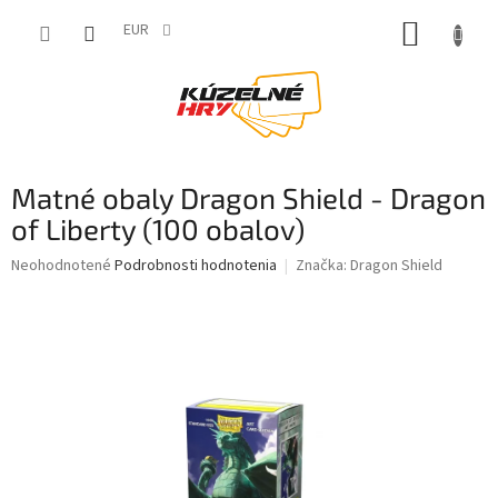
Prejsť
NÁKUP
na
EUR
obsah
KOŠÍK
Matné obaly Dragon Shield - Dragon
of Liberty (100 obalov)
Priemerné
Neohodnotené
Podrobnosti hodnotenia
Značka:
Dragon Shield
hodnotenie
produktu
je
0,0
z
5
hviezdičiek.