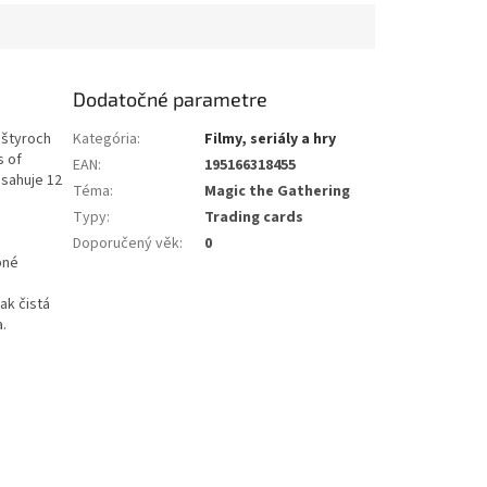
Dodatočné parametre
 štyroch
Kategória
:
Filmy, seriály a hry
s of
EAN
:
195166318455
sahuje 12
Téma
:
Magic the Gathering
Typy
:
Trading cards
Doporučený věk
:
0
pné
ak čistá
a.