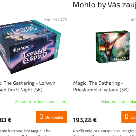
Mohlo by Vás zau
Kód:
KH0775
Kó
: The Gathering - Lorwyn
Magic: The Gathering -
sed Draft Night (SK)
Prieskumníci Ixalanu (SK)
Skladom - odosielame ihneď
Skladom - odosiel
Do košíka
Do
83 €
193,28 €
enie kartovej hry Magic: The
Rozšírenie pre kartovú hru Magic: