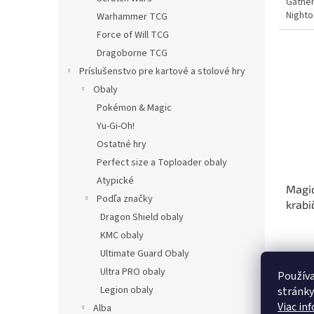
Gather
Nighto
Warhammer TCG
angličt
Force of Will TCG
Dragoborne TCG
Príslušenstvo pre kartové a stolové hry
Obaly
Pokémon & Magic
Yu-Gi-Oh!
Ostatné hry
Perfect size a Toploader obaly
Atypické
Magic
Podľa značky
krabi
Dragon Shield obaly
KMC obaly
Ultimate Guard Obaly
Ultra PRO obaly
143,
Používa
Legion obaly
stránky
Rozšír
Viac in
Alba