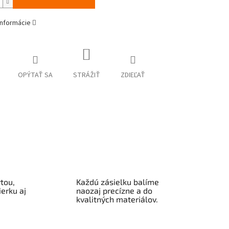
informácie
OPÝTAŤ SA
STRÁŽIŤ
ZDIEĽAŤ
tou,
Každú zásielku balíme
erku aj
naozaj precízne a do
kvalitných materiálov.