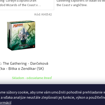
ing- Lorwyn Eclipsed Draft
Gathering-Explorers of Ixalan od W
dod Wizards of the Coast v
the Coast v angličtine.
ine.
Kód:
KH0542
: The Gathering - Darčeková
čka - Bitka o Zendikar (SK)
Skladom - odosielame ihneď
Do košíka
83 €
me súbory cookie, aby sme vám umožnili pohodlné prehliadanie 
 a vďaka analýze neustále zlepšovali jej funkcie, výkon a použiteľn
enie kartovej hry Magic: The
formácií