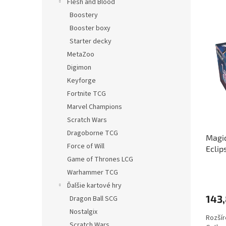
Flesh and Blood
Boostery
Booster boxy
Starter decky
MetaZoo
Digimon
Keyforge
Fortnite TCG
Marvel Champions
Scratch Wars
Dragoborne TCG
Magic
Force of Will
Eclip
Game of Thrones LCG
Warhammer TCG
Ďalšie kartové hry
143,
Dragon Ball SCG
Nostalgix
Rozšír
Scratch Wars