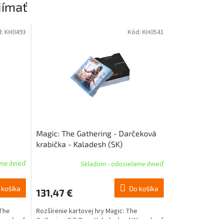
jímať
d:
KH0493
Kód:
KH0541
Magic: The Gathering - Darčeková
krabička - Kaladesh (SK)
ame ihneď
Skladom - odosielame ihneď
 košíka
Do košíka
131,47 €
 The
Rozšírenie kartovej hry Magic: The