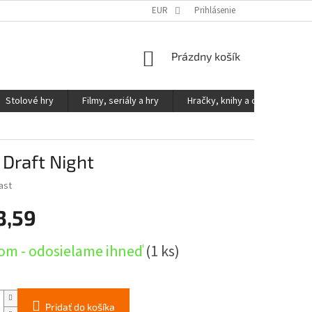
KONTAKTY
PODMIENKY OCHRANY OSOBNÝCH ÚDAJOV
EUR
Prihlásenie
NÁKUPNÝ
Prázdny košík
KOŠÍK
Stolové hry
Filmy, seriály a hry
Hračky, knihy a ostatné
 Draft Night
ast
3,59
ová
om - odosielame ihneď
(1 ks)
Pridať do košíka