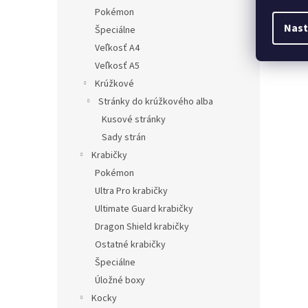
Gatheri
Pokémon
Zendik
angličt
Nast
Špeciálne
Veľkosť A4
Veľkosť A5
Krúžkové
Stránky do krúžkového alba
Kusové stránky
Sady strán
Krabičky
Pokémon
Ultra Pro krabičky
Ultimate Guard krabičky
Dragon Shield krabičky
Ostatné krabičky
Špeciálne
Úložné boxy
Kocky