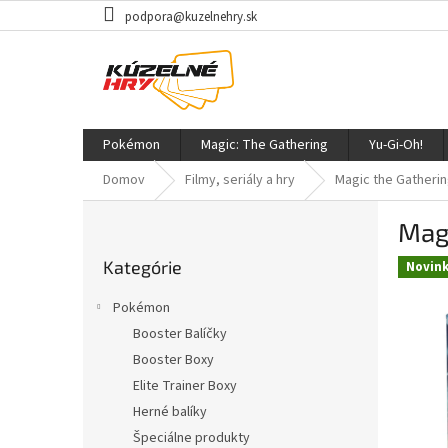
Prejsť
podpora@kuzelnehry.sk
na
obsah
Pokémon
Magic: The Gathering
Yu-Gi-Oh!
Domov
Filmy, seriály a hry
Magic the Gatherin
B
Magi
o
Preskočiť
č
Kategórie
kategórie
Novin
n
ý
Pokémon
p
Booster Balíčky
a
Booster Boxy
n
e
Elite Trainer Boxy
l
Herné balíky
Špeciálne produkty