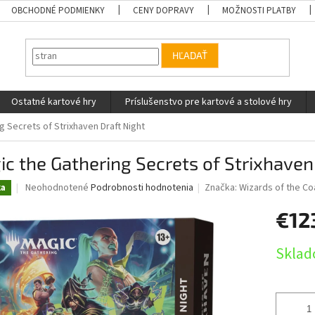
OBCHODNÉ PODMIENKY
CENY DOPRAVY
MOŽNOSTI PLATBY
HĽADAŤ
Ostatné kartové hry
Príslušenstvo pre kartové a stolové hry
g Secrets of Strixhaven Draft Night
c the Gathering Secrets of Strixhaven
Priemerné
Neohodnotené
Podrobnosti hodnotenia
Značka:
Wizards of the Co
ka
hodnotenie
produktu
€12
je
0,0
Jednotk
Sklad
z
cena:
5
hviezdičiek.