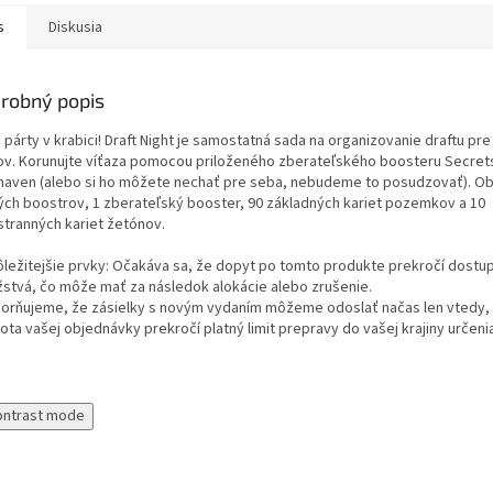
s
Diskusia
robný popis
 párty v krabici! Draft Night je samostatná sada na organizovanie draftu pre
ov. Korunujte víťaza pomocou priloženého zberateľského boosteru Secret
xhaven (alebo si ho môžete nechať pre seba, nebudeme to posudzovať). Ob
ých boostrov, 1 zberateľský booster, 90 základných kariet pozemkov a 10
stranných kariet žetónov.
ôležitejšie prvky: Očakáva sa, že dopyt po tomto produkte prekročí dostu
stvá, čo môže mať za následok alokácie alebo zrušenie.
orňujeme, že zásielky s novým vydaním môžeme odoslať načas len vtedy, 
ta vašej objednávky prekročí platný limit prepravy do vašej krajiny určeni
ontrast mode