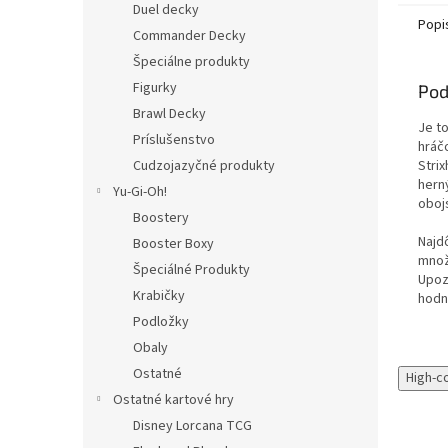
Duel decky
Popi
Commander Decky
Špeciálne produkty
Figurky
Pod
Brawl Decky
Je to
Príslušenstvo
hráč
Stri
Cudzojazyčné produkty
hern
Yu-Gi-Oh!
oboj
Boostery
Najd
Booster Boxy
množ
Špeciálné Produkty
Upoz
Krabičky
hodno
Podložky
Obaly
Ostatné
High-c
Ostatné kartové hry
Disney Lorcana TCG