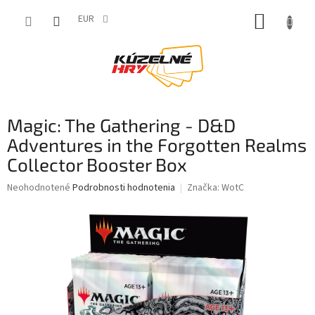
Prejsť
NÁKUP
na
EUR
obsah
KOŠÍK
Magic: The Gathering - D&D
Adventures in the Forgotten Realms
Collector Booster Box
Priemerné
Neohodnotené
Podrobnosti hodnotenia
Značka:
WotC
hodnotenie
produktu
je
0,0
z
5
hviezdičiek.