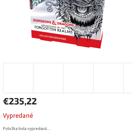
€235,22
Jednotková
Vypredané
cena:
Položka bola vypredaná…