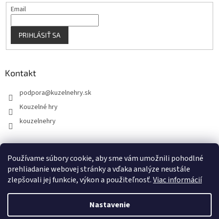
Email
PRIHLÁSIŤ SA
Kontakt
podpora
@
kuzelnehry.sk
Kouzelné hry
kouzelnehry
Používame súbory cookie, aby sme vám umožnili pohodlné
KouzelneHry.cz
Gamebrand.sk
prehliadanie webovej stránky a vďaka analýze neustále
zlepšovali jej funkcie, výkon a použiteľnosť.
Viac informácií
Nastavenie
Vytvoril Shoptet