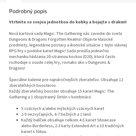
Podrobný popis
Vtrhnite so svojou jednotkou do kobky a bojujte s drakmi!
Nová kartová sada Magic: The Gathering nás zavedie do sveta
Dungeons & Dragons Forgotten Realms! Objavte klasické
predmety, legendárne postavy a ikonické situácie z tejto slávnej
RPG hry v podobe kariet Magic! Sada prináša jedinečnú
mechaniku hádzania 20-strannou kockou (D20), ktorá často
rozhoduje o osude celej hry, rovnako ako v Dungeons &
Dragons!
Špeciálne balenie pre najnáročnejších zberateľov. Obsahuje 12
zberateľských boosterov.
Každý zberateľský booster obsahuje 15 kariet Magic: The
Gathering a 1 obojstranný žetón v kombinácii:
5 vzácnych a/alebo mýtických vzácnych karet
2-5 nezvyčajných, 4-7 bežných a 1 land
Každý balíček obsahuje celkom 4-5 kariet Showcase
alebo Borderless, 2-3 karty Extended-Art a 10 tradičných
kariet s fóliou.