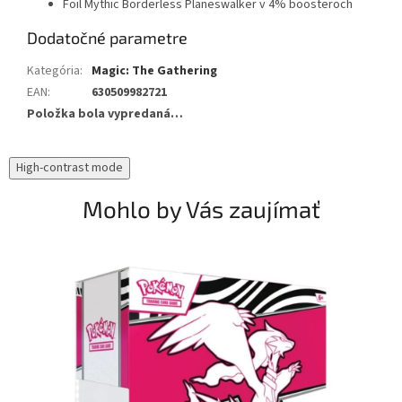
Foil Mythic Borderless Planeswalker v 4% boosteroch
Dodatočné parametre
Kategória
:
Magic: The Gathering
EAN
:
630509982721
Položka bola vypredaná…
High-contrast mode
Mohlo by Vás zaujímať