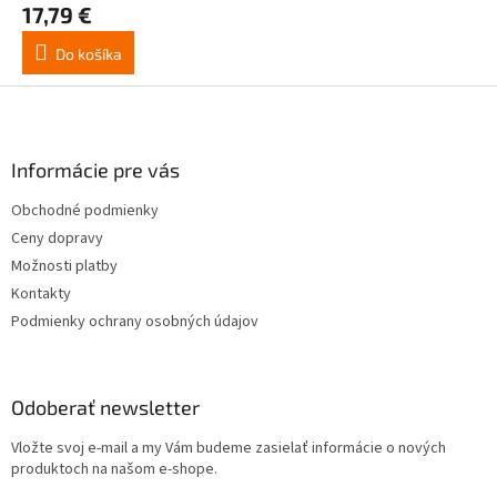
17,79 €
Do košíka
Z
á
p
ä
Informácie pre vás
t
Obchodné podmienky
i
Ceny dopravy
e
Možnosti platby
Kontakty
Podmienky ochrany osobných údajov
Odoberať newsletter
Vložte svoj e-mail a my Vám budeme zasielať informácie o nových
produktoch na našom e-shope.