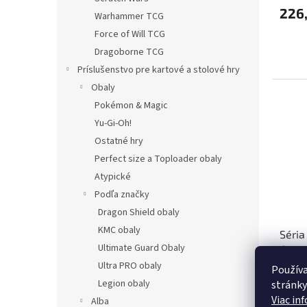
226
Warhammer TCG
Force of Will TCG
Dragoborne TCG
Príslušenstvo pre kartové a stolové hry
Obaly
Pokémon & Magic
Yu-Gi-Oh!
Ostatné hry
Perfect size a Toploader obaly
Atypické
Podľa značky
Dragon Shield obaly
KMC obaly
Séria
Ultimate Guard Obaly
Green
Ultra PRO obaly
Používa
Legion obaly
stránky
Viac in
Alba