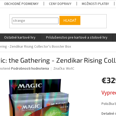
OBCHODNÉ PODMIENKY
CENY DOPRAVY
MOŽNOSTI PLATBY
HĽADAŤ
Ostatné kartové hry
Príslušenstvo pre kartové a stolové hry
ring - Zendikar Rising Collector's Booster Box
c: the Gathering - Zendikar Rising Col
né
notené
Podrobnosti hodnotenia
Značka:
WotC
nie
€32
u
Jednotk
Vypre
cena:
iek.
Položka 
Detailné 