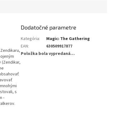
Dodatočné parametre
Kategória
:
Magic: The Gathering
EAN
:
630509917877
 Zendikaru,
Položka bola vypredaná…
spojeným
 (Zendikar,
the
ž obsahovať
javovať
s mnohými
tovali, s
m -
walkerov.