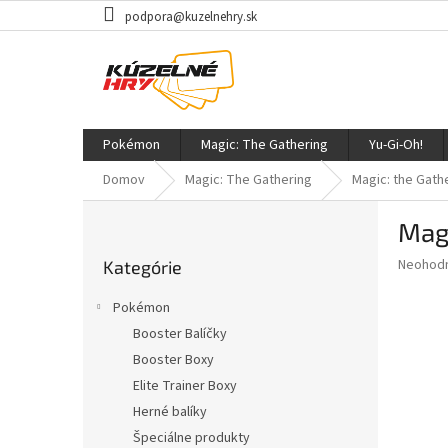
Prejsť
podpora@kuzelnehry.sk
na
obsah
Pokémon
Magic: The Gathering
Yu-Gi-Oh!
Domov
Magic: The Gathering
Magic: the Gathe
B
Magi
o
Preskočiť
č
Priemer
Neohod
Kategórie
kategórie
n
hodnote
ý
produkt
Pokémon
p
je
Booster Balíčky
0,0
a
z
Booster Boxy
n
5
e
Elite Trainer Boxy
hviezdič
l
Herné balíky
Špeciálne produkty