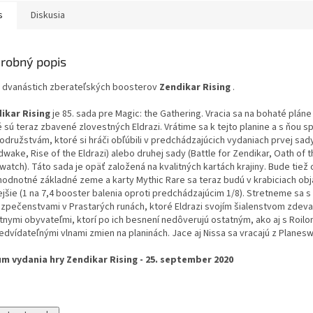
s
Diskusia
robný popis
 dvanástich zberateľských boosterov
Zendikar Rising
.
ikar Rising
je 85. sada pre Magic: the Gathering. Vracia sa na bohaté pláne
é sú teraz zbavené zlovestných Eldrazi. Vrátime sa k tejto planine a s ňou 
odružstvám, ktoré si hráči obľúbili v predchádzajúcich vydaniach prvej sady
wake, Rise of the Eldrazi) alebo druhej sady (Battle for Zendikar, Oath of 
watch). Táto sada je opäť založená na kvalitných kartách krajiny. Bude tie
hodnotné základné zeme a karty Mythic Rare sa teraz budú v krabiciach ob
ejšie (1 na 7,4 booster balenia oproti predchádzajúcim 1/8). Stretneme sa 
zpečenstvami v Prastarých runách, ktoré Eldrazi svojím šialenstvom zdevas
tnymi obyvateľmi, ktorí po ich besnení nedôverujú ostatným, ako aj s Roilo
edvídateľnými vlnami zmien na planinách. Jace aj Nissa sa vracajú z Planes
m vydania hry Zendikar Rising - 25. september 2020