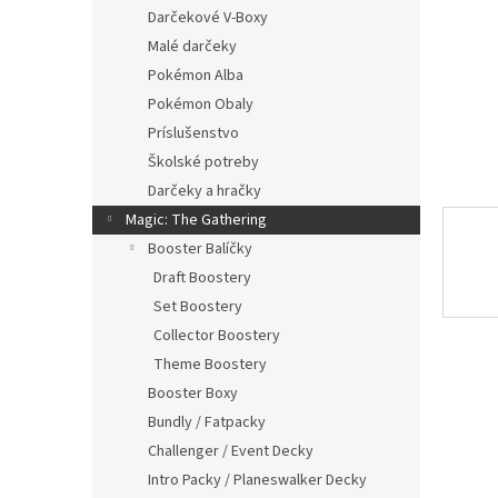
Darčekové V-Boxy
Malé darčeky
Pokémon Alba
Pokémon Obaly
Príslušenstvo
Školské potreby
Darčeky a hračky
Magic: The Gathering
Booster Balíčky
Draft Boostery
Set Boostery
Collector Boostery
Theme Boostery
Booster Boxy
Bundly / Fatpacky
Challenger / Event Decky
Intro Packy / Planeswalker Decky