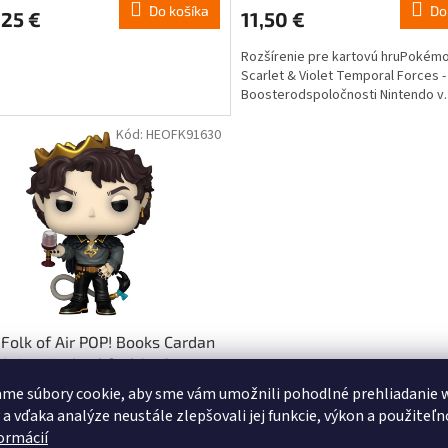
Do košíka
Do
,25 €
11,50 €
Rozšírenie pre kartovú hruPokém
Scarlet & Violet Temporal Forces -
Boosterodspoločnosti Nintendo v
angličtine.
Kód:
HEOFK91630
 Folk of Air POP! Books Cardan
briar Vinylová figúrka 9 cm
me súbory cookie, aby sme vám umožnili pohodlné prehliadanie 
Na objednávku - upresníme termín
 a vďaka analýze neustále zlepšovali jej funkcie, výkon a použiteľn
formácií