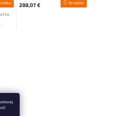
 košíka
Do košíka
288,07 €
onTCG -
webovej
osť.