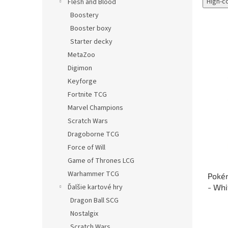
High-c
Flesh and Blood
Boostery
Booster boxy
Starter decky
MetaZoo
Digimon
Keyforge
Fortnite TCG
Marvel Champions
Scratch Wars
Dragoborne TCG
Force of Will
Game of Thrones LCG
Warhammer TCG
Pokém
- Whi
Ďalšie kartové hry
Dragon Ball SCG
Nostalgix
Scratch Wars