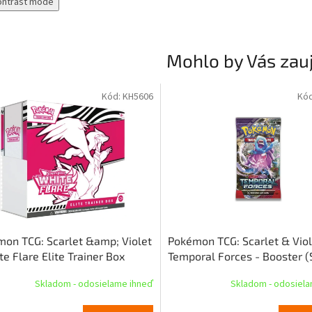
ontrast mode
Mohlo by Vás zau
Kód:
KH5606
Kó
on TCG: Scarlet &amp; Violet
Pokémon TCG: Scarlet & Viol
te Flare Elite Trainer Box
Temporal Forces - Booster (
Skladom - odosielame ihneď
Skladom - odosiel