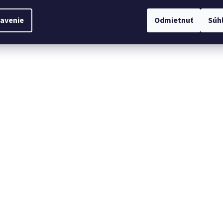
Do košíka
5 €
avenie
Odmietnuť
Súh