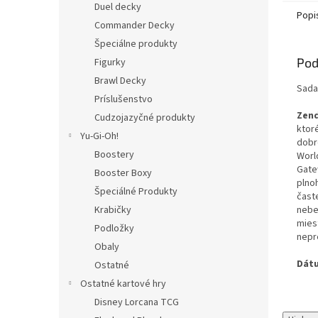
Duel decky
Popi
Commander Decky
Špeciálne produkty
Pod
Figurky
Brawl Decky
Sada
Príslušenstvo
Zend
Cudzojazyčné produkty
ktor
Yu-Gi-Oh!
dobr
Boostery
World
Gate
Booster Boxy
plno
Špeciálné Produkty
čast
nebe
Krabičky
mies
Podložky
nepr
Obaly
Dátu
Ostatné
Ostatné kartové hry
Disney Lorcana TCG