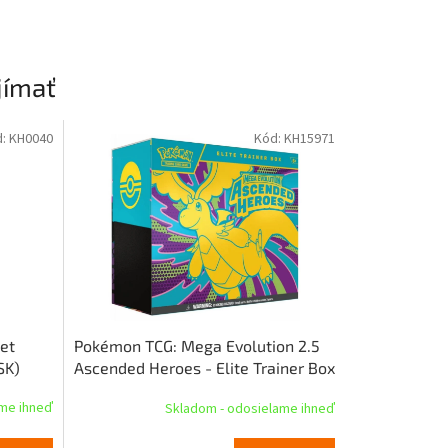
jímať
d:
KH0040
Kód:
KH15971
et
Pokémon TCG: Mega Evolution 2.5
SK)
Ascended Heroes - Elite Trainer Box
ame ihneď
Skladom - odosielame ihneď