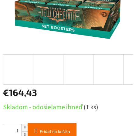
€164,43
Jednotková
Skladom - odosielame ihneď
(1 ks)
cena:
Pridať do košíka