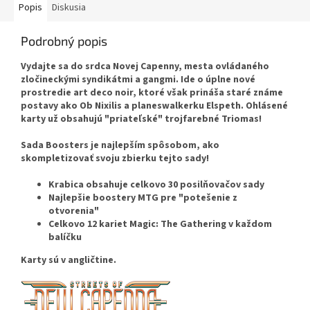
Popis
Diskusia
Podrobný popis
Vydajte sa do srdca Novej Capenny, mesta ovládaného
zločineckými syndikátmi a gangmi. Ide o úplne nové
prostredie art deco noir, ktoré však prináša staré známe
postavy ako Ob Nixilis a planeswalkerku Elspeth. Ohlásené
karty už obsahujú "priateľské" trojfarebné Triomas!
Sada Boosters je najlepším spôsobom, ako
skompletizovať svoju zbierku tejto sady!
Krabica obsahuje celkovo 30 posilňovačov sady
Najlepšie boostery MTG pre "potešenie z
otvorenia"
Celkovo 12 kariet Magic: The Gathering v každom
balíčku
Karty sú v angličtine.