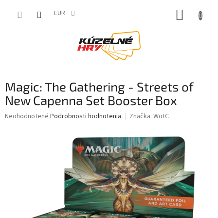
Prejsť
NÁKUP
na
EUR
obsah
KOŠÍK
Magic: The Gathering - Streets of
New Capenna Set Booster Box
Priemerné
Neohodnotené
Podrobnosti hodnotenia
Značka:
WotC
hodnotenie
produktu
je
0,0
z
5
hviezdičiek.