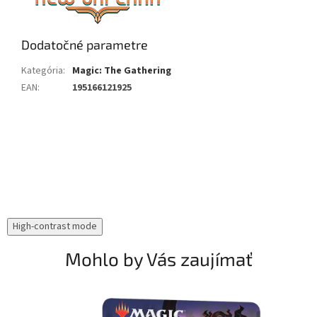
Dodatočné parametre
Kategória
:
Magic: The Gathering
EAN
:
195166121925
Buďte prvý, kto napíše príspevok k tejto položke.
PRIDAŤ KOMENTÁR
High-contrast mode
Mohlo by Vás zaujímať