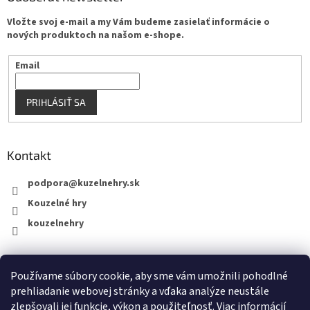
Vložte svoj e-mail a my Vám budeme zasielať informácie o
nových produktoch na našom e-shope.
Email
PRIHLÁSIŤ SA
Kontakt
podpora
@
kuzelnehry.sk
Kouzelné hry
kouzelnehry
Používame súbory cookie, aby sme vám umožnili pohodlné
KouzelneHry.cz
Gamebrand.sk
prehliadanie webovej stránky a vďaka analýze neustále
zlepšovali jej funkcie, výkon a použiteľnosť.
Viac informácií