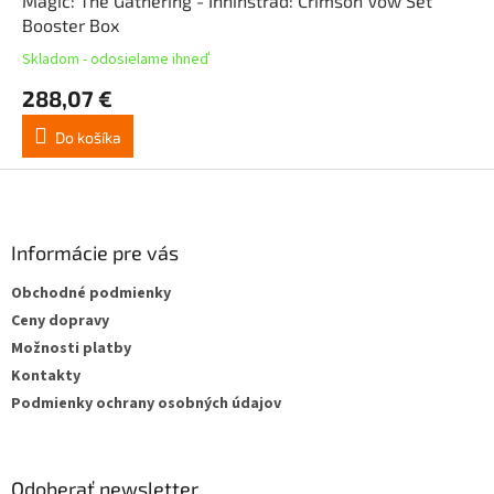
Magic: The Gathering - Inninstrad: Crimson Vow Set
Booster Box
Skladom - odosielame ihneď
288,07 €
Do košíka
Z
á
p
ä
Informácie pre vás
t
Obchodné podmienky
i
Ceny dopravy
e
Možnosti platby
Kontakty
Podmienky ochrany osobných údajov
Odoberať newsletter