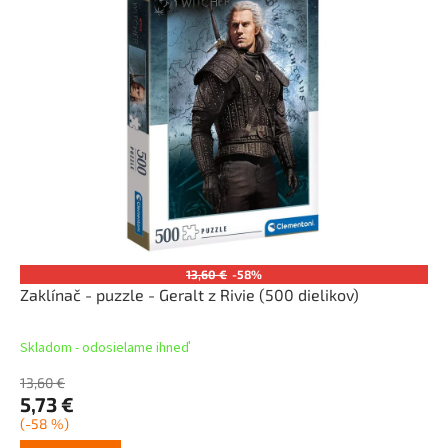
13,60 €
-58%
Zaklínač - puzzle - Geralt z Rivie (500 dielikov)
Skladom - odosielame ihneď
13,60 €
5,73 €
(-58 %)