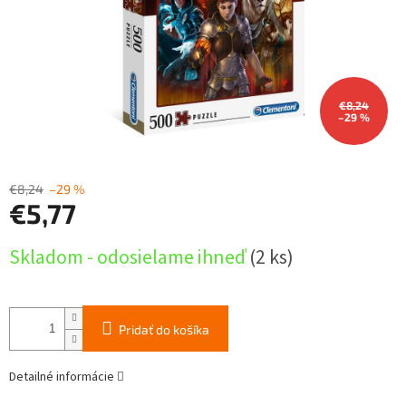
€8,24
–29 %
€8,24
–29 %
€5,77
Jednotková
Skladom - odosielame ihneď
(2 ks)
cena:
Pridať do košíka
Detailné informácie