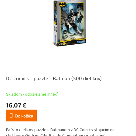
DC Comics - puzzle - Batman (500 dielikov)
Skladom - odosielame ihneď
16,07 €
Do košíka
Päťsto dielikov puzzle s Batmanom z DC Comics stojacim na
chrličovi v Gotham City. Puzzle Clementoni sú zabalené v