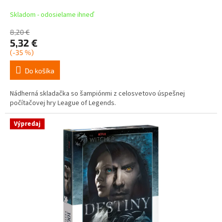
Skladom - odosielame ihneď
8,20 €
5,32 €
(-35 %)
Do košíka
Nádherná skladačka so šampiónmi z celosvetovo úspešnej
počítačovej hry League of Legends.
Výpredaj