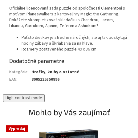
Oficiálne licencovaná sada puzzle od spoločnosti Clementoni s
motívom Planeswalkers z kartovej hry Magic: the Gathering.
Dokážete skompletizovať skladačku s Chandrou, Jacom,
Lilianou, Garrukom, Ajanim, Teferim a Ashiokom?
Päťsto dielikov je stredne náročných, ale aj tak poskytujú
hodiny zábavy a škriabania sa na hlave.
Rozmery zostaveného puzzle 49 x 36 cm
Dodatočné parametre
Kategória
:
Hračky, knihy a ostatné
EAN
:
8005125350896
High-contrast mode
Mohlo by Vás zaujímať
Výpredaj