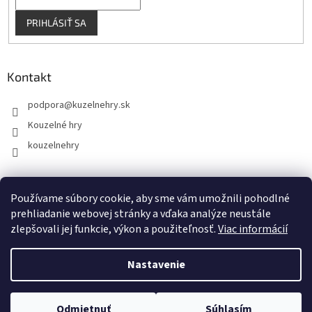
PRIHLÁSIŤ SA
Kontakt
podpora
@
kuzelnehry.sk
Kouzelné hry
kouzelnehry
Používame súbory cookie, aby sme vám umožnili pohodlné
KouzelneHry.cz
Gamebrand.sk
prehliadanie webovej stránky a vďaka analýze neustále
zlepšovali jej funkcie, výkon a použiteľnosť.
Viac informácií
Nastavenie
Vytvoril Shoptet
Odmietnuť
Súhlasím
Copyright 2026
KuzelneHry.sk
. Všetky práva vyhradené.