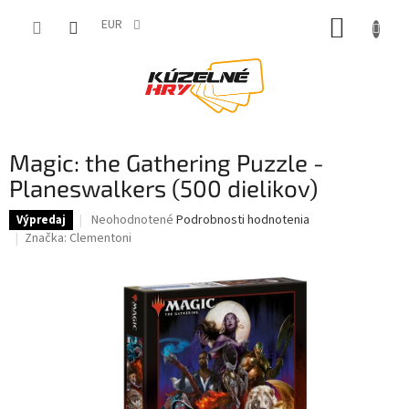
Prejsť
NÁKUP
na
EUR
obsah
KOŠÍK
Magic: the Gathering Puzzle -
Planeswalkers (500 dielikov)
Priemerné
Neohodnotené
Podrobnosti hodnotenia
Výpredaj
hodnotenie
Značka:
Clementoni
produktu
je
0,0
z
5
hviezdičiek.