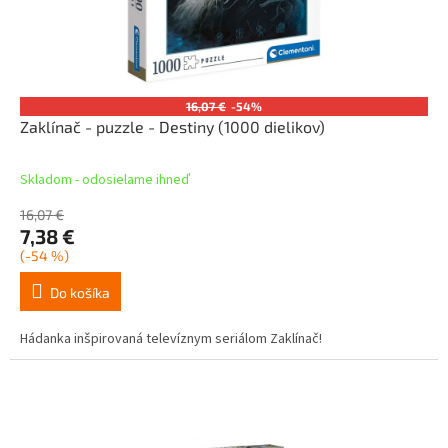
16,07 €
-54%
Zaklínač - puzzle - Destiny (1000 dielikov)
Skladom - odosielame ihneď
16,07 €
7,38 €
(-54 %)
Do košíka
Hádanka inšpirovaná televíznym seriálom Zaklínač!