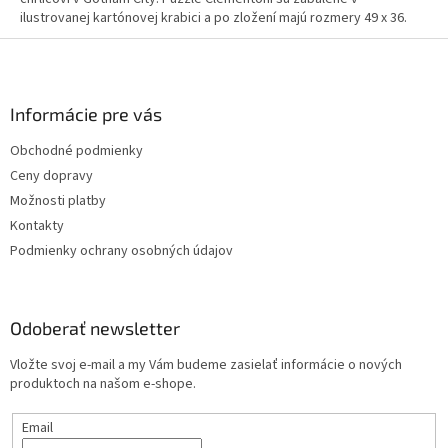
ilustrovanej kartónovej krabici a po zložení majú rozmery 49 x 36.
Z
á
p
ä
Informácie pre vás
t
Obchodné podmienky
i
Ceny dopravy
e
Možnosti platby
Kontakty
Podmienky ochrany osobných údajov
Odoberať newsletter
Vložte svoj e-mail a my Vám budeme zasielať informácie o nových
produktoch na našom e-shope.
Email