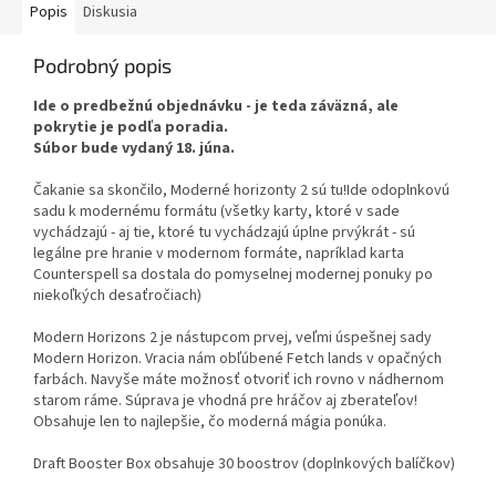
Popis
Diskusia
Podrobný popis
Ide o predbežnú objednávku - je teda záväzná, ale
pokrytie je podľa poradia.
Súbor bude vydaný 18. júna.
Čakanie sa skončilo, Moderné horizonty 2 sú tu!
Ide o
doplnkovú
sadu k modernému formátu (všetky karty, ktoré v sade
vychádzajú - aj tie, ktoré tu vychádzajú úplne prvýkrát - sú
legálne pre hranie v modernom formáte, napríklad karta
Counterspell sa dostala do pomyselnej modernej ponuky po
niekoľkých desaťročiach)
Modern Horizons 2 je nástupcom prvej, veľmi úspešnej sady
Modern Horizon. Vracia nám obľúbené Fetch lands v opačných
farbách. Navyše máte možnosť otvoriť ich rovno v nádhernom
starom ráme. Súprava je vhodná pre hráčov aj zberateľov!
Obsahuje len to najlepšie, čo moderná mágia ponúka.
Draft Booster Box obsahuje 30 boostrov (doplnkových balíčkov)