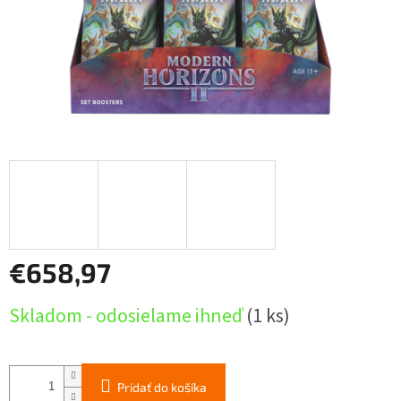
€658,97
Jednotková
Skladom - odosielame ihneď
(1 ks)
cena:
Pridať do košíka