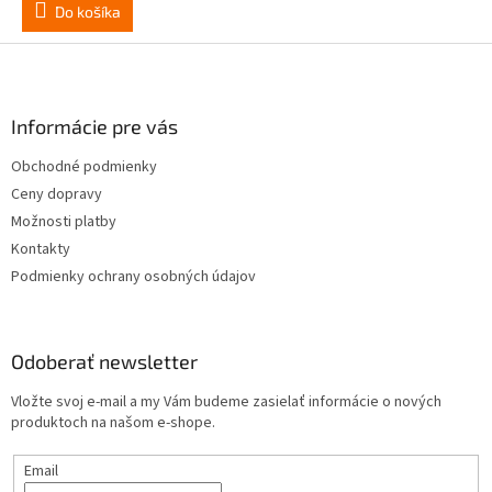
Do košíka
Z
á
p
ä
Informácie pre vás
t
Obchodné podmienky
i
Ceny dopravy
e
Možnosti platby
Kontakty
Podmienky ochrany osobných údajov
Odoberať newsletter
Vložte svoj e-mail a my Vám budeme zasielať informácie o nových
produktoch na našom e-shope.
Email