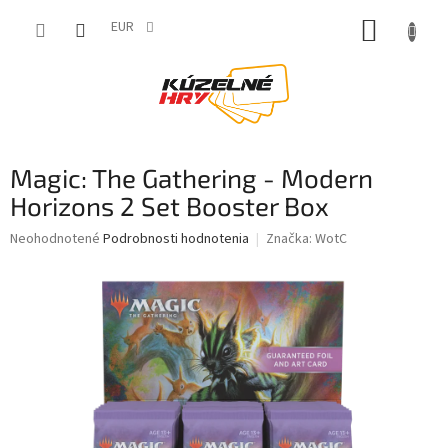
Prejsť
NÁKUP
na
EUR
obsah
KOŠÍK
Magic: The Gathering - Modern
Horizons 2 Set Booster Box
Priemerné
Neohodnotené
Podrobnosti hodnotenia
Značka:
WotC
hodnotenie
produktu
je
0,0
z
5
hviezdičiek.