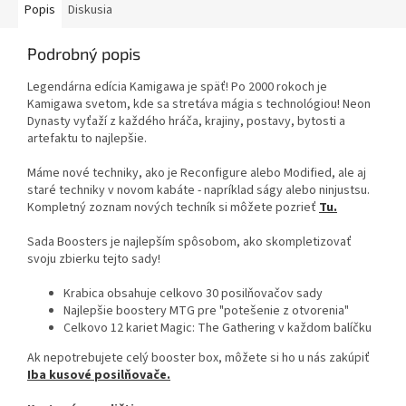
Popis
Diskusia
Podrobný popis
Legendárna edícia Kamigawa je späť! Po 2000 rokoch je
Kamigawa svetom, kde sa stretáva mágia s technológiou! Neon
Dynasty vyťaží z každého hráča, krajiny, postavy, bytosti a
artefaktu to najlepšie.
Máme nové techniky, ako je Reconfigure alebo Modified, ale aj
staré techniky v novom kabáte - napríklad ságy alebo ninjustsu.
Kompletný zoznam nových techník si môžete pozrieť
Tu.
Sada Boosters je najlepším spôsobom, ako skompletizovať
svoju zbierku tejto sady!
Krabica obsahuje celkovo 30 posilňovačov sady
Najlepšie boostery MTG pre "potešenie z otvorenia"
Celkovo 12 kariet Magic: The Gathering v každom balíčku
Ak nepotrebujete celý booster box, môžete si ho u nás zakúpiť
Iba kusové posilňovače.