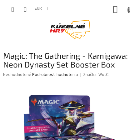
Prejsť
NÁKUP
na
EUR
obsah
KOŠÍK
Magic: The Gathering - Kamigawa:
Neon Dynasty Set Booster Box
Priemerné
Neohodnotené
Podrobnosti hodnotenia
Značka:
WotC
hodnotenie
produktu
je
0,0
z
5
hviezdičiek.