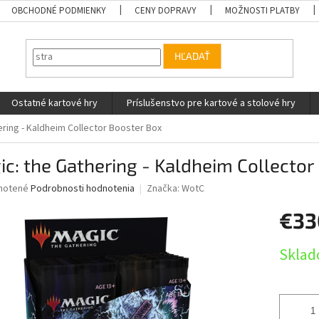
OBCHODNÉ PODMIENKY
CENY DOPRAVY
MOŽNOSTI PLATBY
HĽADAŤ
Ostatné kartové hry
Príslušenstvo pre kartové a stolové hry
ering - Kaldheim Collector Booster Box
c: the Gathering - Kaldheim Collector
né
notené
Podrobnosti hodnotenia
Značka:
WotC
nie
€33
u
Jednotk
Sklad
cena:
iek.