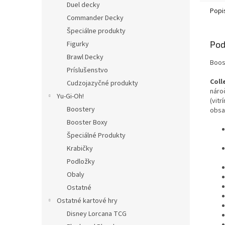
Duel decky
Popi
Commander Decky
Špeciálne produkty
Pod
Figurky
Brawl Decky
Boos
Príslušenstvo
Coll
Cudzojazyčné produkty
náro
Yu-Gi-Oh!
(vitr
Boostery
obsa
Booster Boxy
Špeciálné Produkty
Krabičky
Podložky
Obaly
Ostatné
Ostatné kartové hry
Disney Lorcana TCG