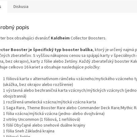
s
Diskusia
robný popis
ter box obsahujúci dvanásť
Kaldheim
Collector Boosters.
ector Booster je špecifický typ booster balíka
, ktorý je určený najmä 
čných zberateľov. S vyššou nákupnou cenou sa spájajú karty v špeciálnych 
ína, bez okrajov), karty z fólie alebo žetóny. Každý zberateľský booster Ka
huje celkovo 16 kariet a obsahuje nasledujúce položky:
1 fóliová karta v alternatívnom rámčeku vzácneho/mytického vzácneho t
(ukážka, bez okrajov alebo rozšírenie)
1 výstavná alebo bezhraničná karta vzácnych/mýtických vzácnych (jedno
obojstranná)
1 rozšírená umelecká vzácna/mýtická vzácna karta
1 Saga Rare, Theme Booster Rare alebo Commander Deck Rare/Mythic R
1 fólia vzácna/mýtická vzácna (jedno- alebo dvojtvárna)
2 vitríny Uncommon (1 fóliová, 1 nefóliová)
5 fólií Obyčajné alebo snehové duálne krajiny
1 fólia Sneh Základná krajina
1 fóliový žetón