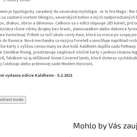
heim je typologicky zaradený do severskej mytológie. Je to hra Magic: the 
á sa zaoberá svetom Vikingov, severských bohov a iných nadprirodzených b
ov, drakov, obrov a démonov. Celkovo sa v edícii objavuje 285 kariet, prič
dostáva rôzne vitríny (krajiny bez hraníc, planeswalkeri alebo dokonca fyre
ra Vorinclexa). Príbeh sa točí okolo cesty Kaie, ktorá sa vracia po svojej p
e do Ravnice. Nová mechanika sa nazýva Foretell a umožňuje napríklad rozl
ejšie karty s vyššou cenou many na dve kolá. Kaldheim dopĺňa sadu Pathway 
ie Zendikar Rising, predstavuje zaujímavé otočné karty s jednou stranou l
stí, ťahákom sú aj obľúbené Snow-Covered lands, ktoré doteraz vychádzali 
ej Coldsnap alebo prémiovej sade Modern Horizons.
m vydania edície Kaldheim - 5.2.2021
ontrast mode
Mohlo by Vás zau