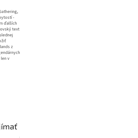
Gathering,
ytostí -
om ďalších
xovský text
oslednej
ožiť
lands z
egendárnych
len v
jímať