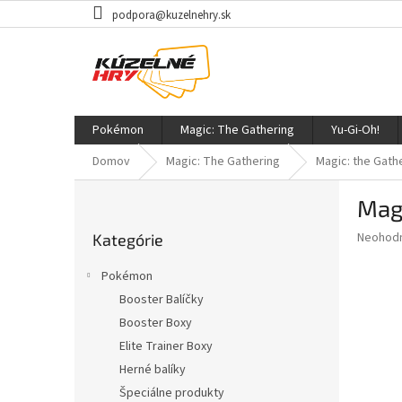
Prejsť
podpora@kuzelnehry.sk
na
obsah
Pokémon
Magic: The Gathering
Yu-Gi-Oh!
Domov
Magic: The Gathering
Magic: the Gath
B
Magi
o
Preskočiť
č
Priemer
Neohod
Kategórie
kategórie
n
hodnote
ý
produkt
Pokémon
p
je
Booster Balíčky
0,0
a
z
Booster Boxy
n
5
e
Elite Trainer Boxy
hviezdič
l
Herné balíky
Špeciálne produkty