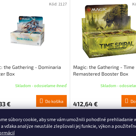
Kód:
2127
K
: the Gathering - Dominaria
Magic: the Gathering - Time 
er Box
Remastered Booster Box
Skladom - odosielame ihneď
Skladom - odosiel
Do košíka
Do
33 €
412,64 €
Kód:
15645
me súbory cookie, aby sme vám umožnili pohodlné prehliadanie 
 a vďaka analýze neustále zlepšovali jej funkcie, výkon a použiteľn
formácií