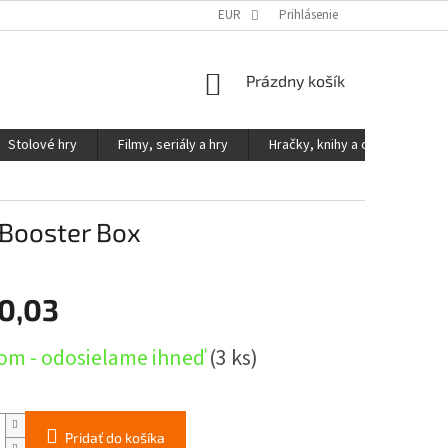
KONTAKTY
PODMIENKY OCHRANY OSOBNÝCH ÚDAJOV
EUR
Prihlásenie
NÁKUPNÝ
Prázdny košík
KOŠÍK
Stolové hry
Filmy, seriály a hry
Hračky, knihy a ostatné
 Booster Box
0,03
ová
om - odosielame ihneď
(3 ks)
Pridať do košíka