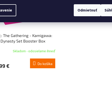
avenie
Odmietnuť
Súh
: The Gathering - Kamigawa:
Dynasty Set Booster Box
Skladom - odosielame ihneď
Do košíka
99 €