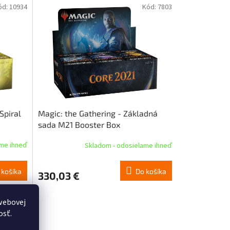
ód:
10934
Kód:
7803
Spiral
Magic: the Gathering - Základná
sada M21 Booster Box
ame ihneď
Skladom - odosielame ihneď
 košíka
Do košíka
330,03 €
webovej
osť.