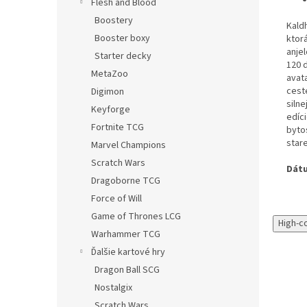
Flesh and Blood
Boostery
Kald
Booster boxy
ktor
anjel
Starter decky
120 
MetaZoo
avata
cest
Digimon
siln
Keyforge
edíc
Fortnite TCG
byto
star
Marvel Champions
Scratch Wars
Dátu
Dragoborne TCG
Force of Will
Game of Thrones LCG
High-c
Warhammer TCG
Ďalšie kartové hry
Dragon Ball SCG
Nostalgix
Scratch Wars