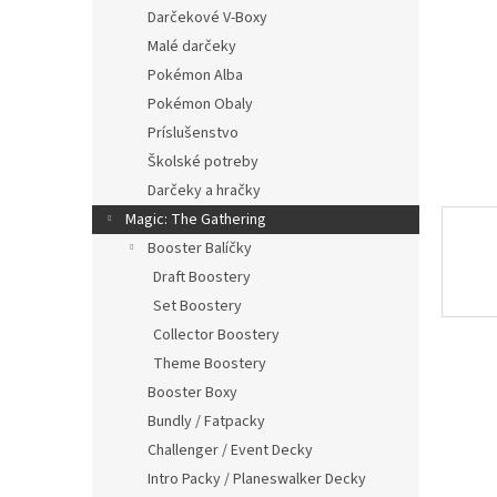
Darčekové V-Boxy
Malé darčeky
Pokémon Alba
Pokémon Obaly
Príslušenstvo
Školské potreby
Darčeky a hračky
Magic: The Gathering
Booster Balíčky
Draft Boostery
Set Boostery
Collector Boostery
Theme Boostery
Booster Boxy
Bundly / Fatpacky
Challenger / Event Decky
Intro Packy / Planeswalker Decky