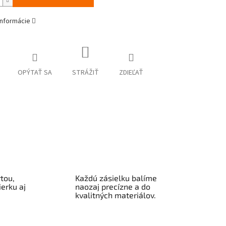
informácie
OPÝTAŤ SA
STRÁŽIŤ
ZDIEĽAŤ
tou,
Každú zásielku balíme
erku aj
naozaj precízne a do
kvalitných materiálov.