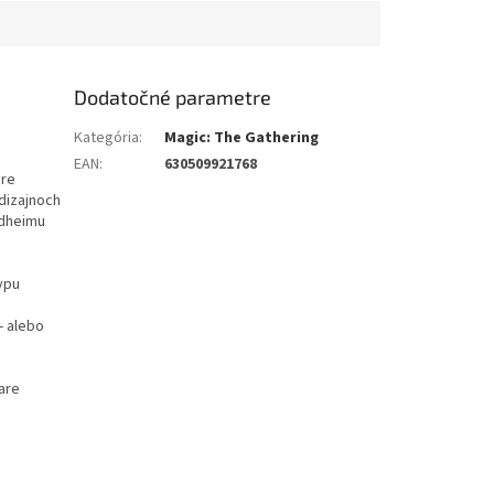
Dodatočné parametre
Kategória
:
Magic: The Gathering
EAN
:
630509921768
pre
dizajnoch
ldheimu
ypu
- alebo
are