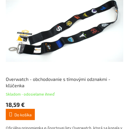
Overwatch - obchodovanie s tímovými odznakmi -
kľúčenka
Skladom - odosielame ihneď
18,59 €
Do košíka
Oficiálna pripomienka e-športovej ligy Overwatch, ktorá sa konala v