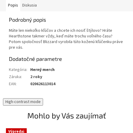
Popis
Diskusia
Podrobný popis
Máte len niekoľko kľúčov a chcete ich nosiť štýlovo? Hráte
Hearthstone takmer vždy, keď máte trochu voľného času?
Potom spoločnosť Blizzard vyrobila túto koženú kľúčenku práve
pre vás.
Dodatočné parametre
Kategória
:
Herný merch
Záruka
:
2 roky
EAN
:
020626113014
High-contrast mode
Mohlo by Vás zaujímať
Výpredaj