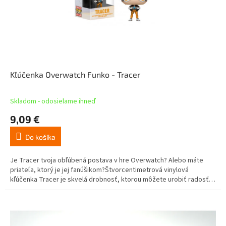
Kľúčenka Overwatch Funko - Tracer
Skladom - odosielame ihneď
9,09 €
Do košíka
Je Tracer tvoja obľúbená postava v hre Overwatch? Alebo máte
priateľa, ktorý je jej fanúšikom?Štvorcentimetrová vinylová
kľúčenka Tracer je skvelá drobnosť, ktorou môžete urobiť radosť
sebe alebo niekomu, koho máte radi.