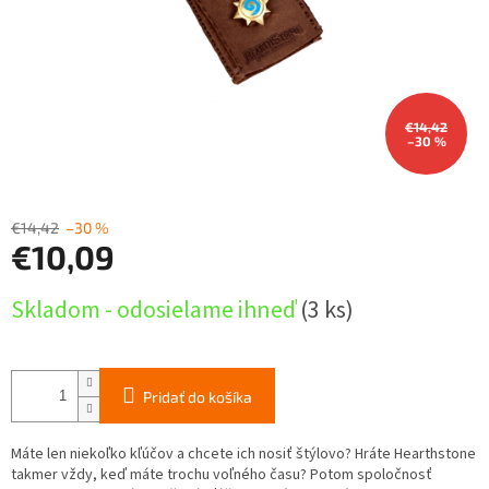
€14,42
–30 %
€14,42
–30 %
€10,09
Jednotková
Skladom - odosielame ihneď
(3 ks)
cena:
Pridať do košíka
Máte len niekoľko kľúčov a chcete ich nosiť štýlovo? Hráte Hearthstone
takmer vždy, keď máte trochu voľného času? Potom spoločnosť