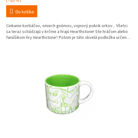
(-30 %)
Do košíka
Cinkanie korbáčov, smiech gnómov, vojnový pokrik orkov... Všetci
sa teraz schádzajú v krčme a hrajú Hearthstone! Ste hráčom alebo
fanúšikom hry Hearthstone? Potom je táto skvelá podložka určená
práve vám.