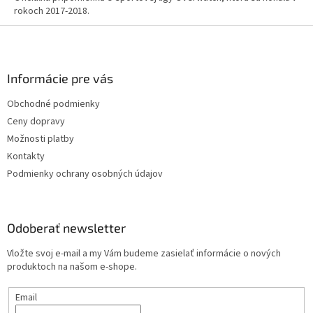
rokoch 2017-2018.
Z
á
p
ä
Informácie pre vás
t
Obchodné podmienky
i
Ceny dopravy
e
Možnosti platby
Kontakty
Podmienky ochrany osobných údajov
Odoberať newsletter
Vložte svoj e-mail a my Vám budeme zasielať informácie o nových
produktoch na našom e-shope.
Email