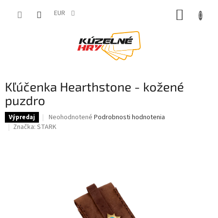
Prejsť
NÁKUP
na
EUR
obsah
KOŠÍK
Kľúčenka Hearthstone - kožené
puzdro
Priemerné
Neohodnotené
Podrobnosti hodnotenia
Výpredaj
hodnotenie
Značka:
STARK
produktu
je
0,0
z
5
hviezdičiek.