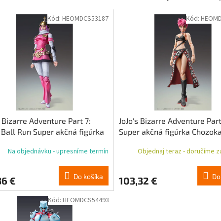
Kód:
HEOMDCS53187
Kód:
HEOMD
s Bizarre Adventure Part 7:
JoJo's Bizarre Adventure Part
 Ball Run Super akčná figúrka
Super akčná figúrka Chozok
kado (Hot Pants) 16 cm
Trish Una Black Ver. 15 cm
Na objednávku - upresníme termín
Objednaj teraz - doručíme za
Do košíka
Do
36 €
103,32 €
Kód:
HEOMDCS54493