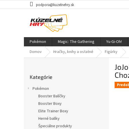
Prejsť
podpora@kuzelnehry.sk
na
obsah
Pokémon
Magic: The Gathering
Yu-Gi-Oh!
Domov
Hračky, knihy a ostatné
Figúrky
B
JoJo
o
Preskočiť
č
Choz
Kategórie
kategórie
n
Predo
ý
Pokémon
p
Booster Balíčky
a
Booster Boxy
n
e
Elite Trainer Boxy
l
Herné balíky
Špeciálne produkty