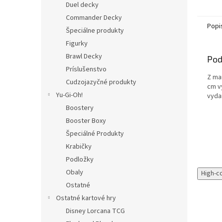
Duel decky
Commander Decky
Popi
Špeciálne produkty
Figurky
Brawl Decky
Pod
Príslušenstvo
Z man
Cudzojazyčné produkty
cm v
Yu-Gi-Oh!
vyda
Boostery
Booster Boxy
Špeciálné Produkty
Krabičky
Podložky
Obaly
High-c
Ostatné
Ostatné kartové hry
Disney Lorcana TCG