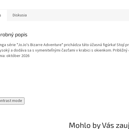
s
Diskusia
robný popis
ga série "JoJo's Bizarre Adventure" prichádza táto úžasná figúrka! Stojí pr
ysoký a dodáva sa s vymeniteľnými časťami v krabici s okienkom. Približný
nia: október 2026
ontrast mode
Mohlo by Vás zau