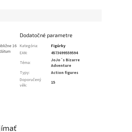
Dodatočné parametre
ibližne 16
Kategória
:
Figúrky
 dátum
EAN
:
4573699559594
JoJo´s Bizarre
Téma
:
Adventure
Typy
:
Action figures
Doporučený
15
věk
:
jímať