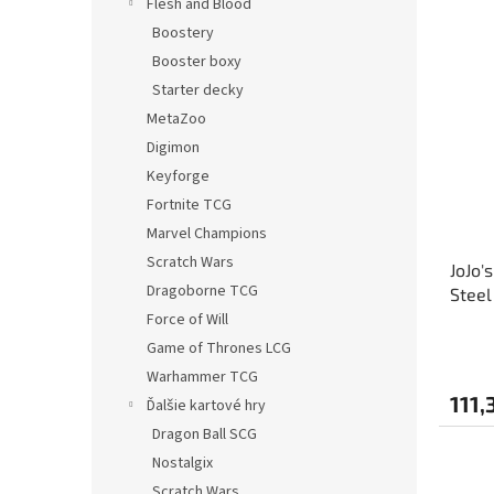
Flesh and Blood
Boostery
Booster boxy
Starter decky
MetaZoo
Digimon
Keyforge
Fortnite TCG
Marvel Champions
Scratch Wars
JoJo'
Dragoborne TCG
Steel
Chozo
Force of Will
Game of Thrones LCG
Warhammer TCG
111,
Ďalšie kartové hry
Dragon Ball SCG
Nostalgix
Scratch Wars