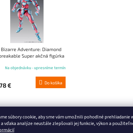
s Bizarre Adventure: Diamond
breakable Super akčná figúrka
kado (Crazy Diamond) 16 cm
Na objednávku - upresníme termín
Do košíka
78 €
me súbory cookie, aby sme vám umožnili pohodlné prehliadanie 
 a vďaka analýze neustále zlepšovali jej funkcie, výkon a použiteľn
formácií