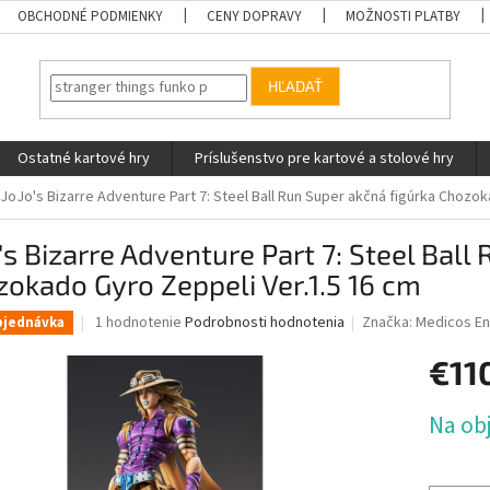
OBCHODNÉ PODMIENKY
CENY DOPRAVY
MOŽNOSTI PLATBY
HĽADAŤ
Ostatné kartové hry
Príslušenstvo pre kartové a stolové hry
JoJo's Bizarre Adventure Part 7: Steel Ball Run Super akčná figúrka Chozo
's Bizarre Adventure Part 7: Steel Ball
okado Gyro Zeppeli Ver.1.5 16 cm
Priemerné
1 hodnotenie
Podrobnosti hodnotenia
Značka:
Medicos En
bjednávka
hodnotenie
produktu
€110
je
2,0
Jednotk
Na ob
z
cena:
5
hviezdičiek.