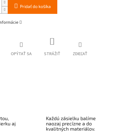
Pridať do košíka
informácie
OPÝTAŤ SA
STRÁŽIŤ
ZDIEĽAŤ
tou,
Každú zásielku balíme
erku aj
naozaj precízne a do
kvalitných materiálov.