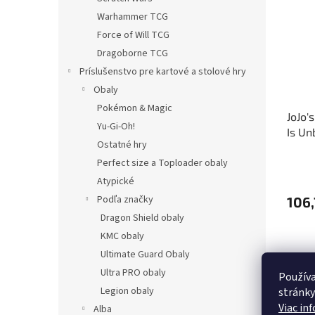
Warhammer TCG
Force of Will TCG
Dragoborne TCG
Príslušenstvo pre kartové a stolové hry
Obaly
Pokémon & Magic
JoJo'
Yu-Gi-Oh!
Is Un
Ostatné hry
Chozo
Perfect size a Toploader obaly
Atypické
Podľa značky
106,
Dragon Shield obaly
KMC obaly
Ultimate Guard Obaly
Ultra PRO obaly
Používa
Legion obaly
stránky
Viac in
Alba