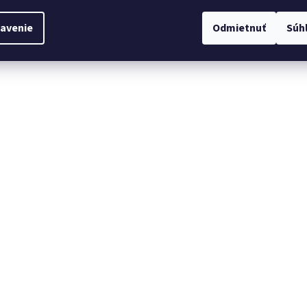
avenie
Odmietnuť
Súh