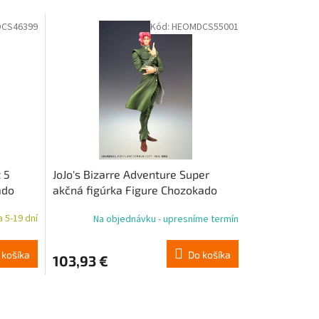
CS46399
Kód:
HEOMDCS55001
 5
JoJo's Bizarre Adventure Super
ado
akčná figúrka Figure Chozokado
(Noriaki Kakyoin) 15 cm
 5-19 dní
Na objednávku - upresníme termín
 košíka
Do košíka
103,93 €