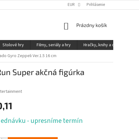
KONTAKTY
PODMIENKY OCHRANY OSOBNÝCH ÚDAJOV
EUR
Prihlásenie
NÁKUPNÝ
Prázdny košík
KOŠÍK
Stolové hry
Filmy, seriály a hry
Hračky, knihy a ostatné
kado Gyro Zeppeli Ver.1.5 16 cm
 Run Super akčná figúrka
tertainment
,11
ová
jednávku - upresníme termín