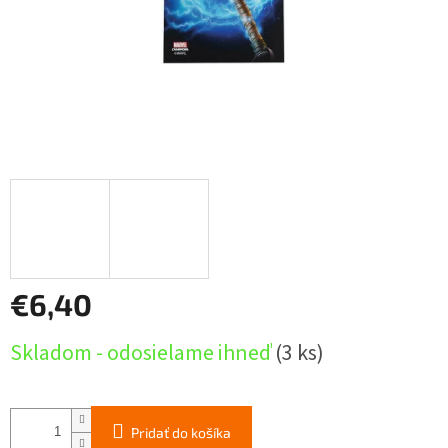
€6,40
Jednotková
Skladom - odosielame ihneď
(3 ks)
cena:
Pridať do košíka