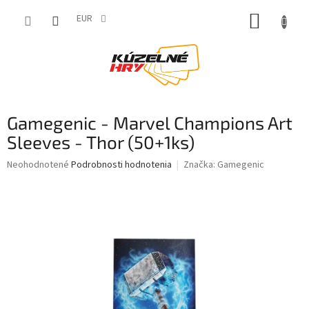
Prejsť
NÁKUP
na
EUR
obsah
KOŠÍK
Gamegenic - Marvel Champions Art
Sleeves - Thor (50+1ks)
Priemerné
Neohodnotené
Podrobnosti hodnotenia
Značka:
Gamegenic
hodnotenie
produktu
je
0,0
z
5
hviezdičiek.