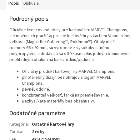
Popis
Diskusia
Podrobný popis
Oficiálne licencované obaly pre kartovú hru MARVEL Champions,
ale možno ich použiť aj pre iné kartové hry s kartami štandardnej
veľkosti (Magic: the Gathering™, Pokémon™). Obaly majú
rozmery 66 x 92 mm, sú vyrobené z vysokokvalitného
polypropylénu a dodávajú sa s 50 kusmi plus jedným bonusovým
priehľadným obalom na kartu hrdinu/padúcha.
Oficiálny produkt kartovej hry MARVEL Champions,
plnofarebný dizajn bez okrajov s logom MARVEL
Champions,
pevné, odolné,
konzistentná veľkosť, ľahká na premiešavanie,
Bezkyslíkaté materiály bez obsahu PVC
Dodatočné parametre
Kategória
:
Ostatné kartové hry
Záruka
:
2 roky
EAN
:
4251715410585