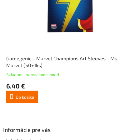
Gamegenic - Marvel Champions Art Sleeves - Ms.
Marvel (50+1ks)
Skladom - odosielame ihneď
6,40 €
Do košíka
Z
á
p
ä
Informácie pre vás
t