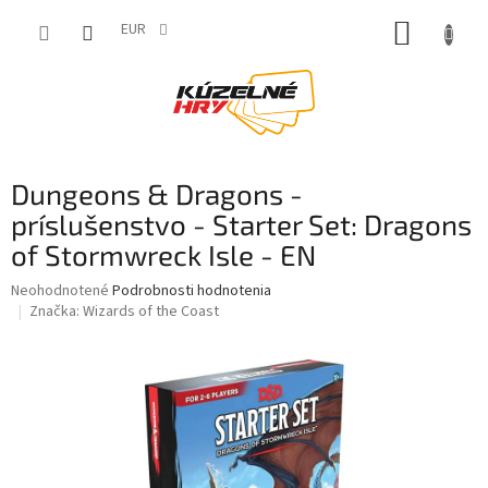
Prejsť
NÁKUP
na
EUR
obsah
KOŠÍK
Dungeons & Dragons -
príslušenstvo - Starter Set: Dragons
of Stormwreck Isle - EN
Priemerné
Neohodnotené
Podrobnosti hodnotenia
hodnotenie
Značka:
Wizards of the Coast
produktu
je
0,0
z
5
hviezdičiek.