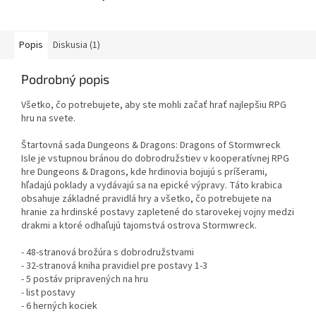
Popis
Diskusia (1)
Podrobný popis
Všetko, čo potrebujete, aby ste mohli začať hrať najlepšiu RPG
hru na svete.
Štartovná sada Dungeons & Dragons: Dragons of Stormwreck
Isle je vstupnou bránou do dobrodružstiev v kooperatívnej RPG
hre Dungeons & Dragons, kde hrdinovia bojujú s príšerami,
hľadajú poklady a vydávajú sa na epické výpravy. Táto krabica
obsahuje základné pravidlá hry a všetko, čo potrebujete na
hranie za hrdinské postavy zapletené do starovekej vojny medzi
drakmi a ktoré odhaľujú tajomstvá ostrova Stormwreck.
- 48-stranová brožúra s dobrodružstvami
- 32-stranová kniha pravidiel pre postavy 1-3
- 5 postáv pripravených na hru
- list postavy
- 6 herných kociek