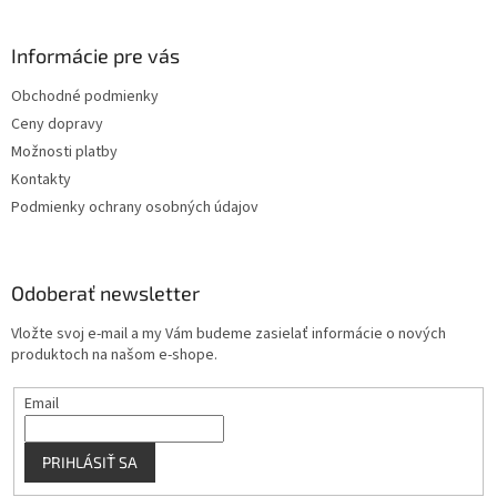
á
p
ä
Informácie pre vás
t
Obchodné podmienky
i
Ceny dopravy
e
Možnosti platby
Kontakty
Podmienky ochrany osobných údajov
Odoberať newsletter
Vložte svoj e-mail a my Vám budeme zasielať informácie o nových
produktoch na našom e-shope.
Email
PRIHLÁSIŤ SA