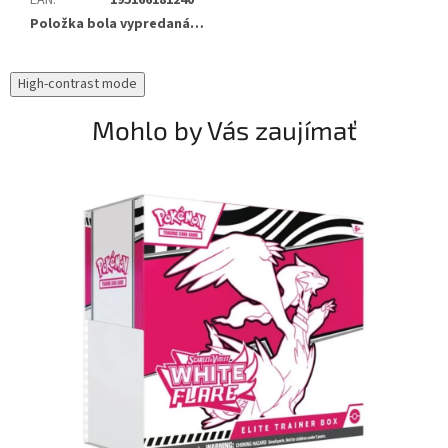
EAN
:
195166181240
Položka bola vypredaná…
High-contrast mode
Mohlo by Vás zaujímať