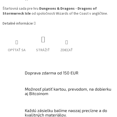
Štartovná sada pre hru
Dungeons & Dragons - Dragons of
Stormwreck Isle
od spoločnosti Wizards of the Coast v angličtine.
Detailné informácie
OPÝTAŤ SA
STRÁŽIŤ
ZDIEĽAŤ
Doprava zdarma od 150 EUR
Možnosť platiť kartou, prevodom, na dobierku
aj Bitcoinom
Každú zásielku balíme naozaj precízne a do
kvalitných materiálov.