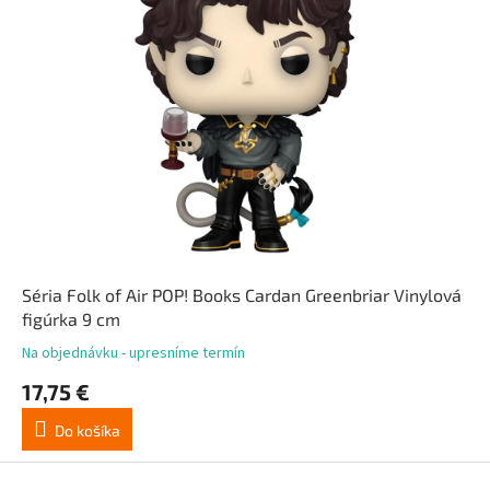
Séria Folk of Air POP! Books Cardan Greenbriar Vinylová
figúrka 9 cm
Na objednávku - upresníme termín
17,75 €
Do košíka
Z