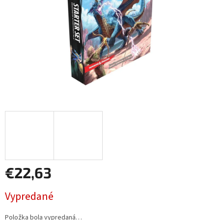
€22,63
Jednotková
Vypredané
cena:
Položka bola vypredaná…