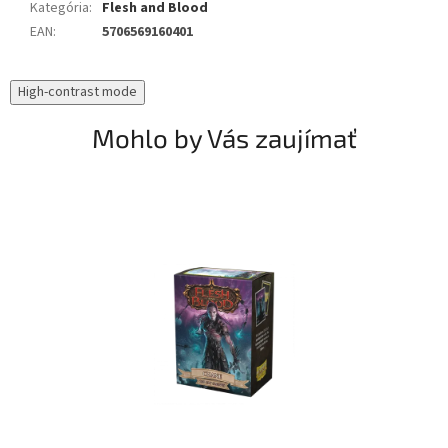
Kategória
:
Flesh and Blood
EAN
:
5706569160401
High-contrast mode
Mohlo by Vás zaujímať