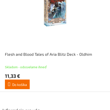
Flesh and Blood Tales of Aria Blitz Deck - Oldhim
Skladom - odosielame ihneď
11,33 €
Do košíka
Z
á
p