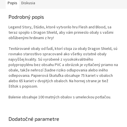
Popis
Diskusia
Podrobný popis
Legend Story, štúdio, ktoré vytvorilo hru Flesh and Blood, sa
teraz spojilo s Dragon Shield, aby vám prinieslo obaly s vašimi
obľúbenými hrdinami z hry!
Textúrované obaly od ľudí, ktorí stoja za obaly Dragon Shield, sú
rovnako starostlivo spracované ako všetky ostatné obaly
najvyššej kvality. Sú vyrobené z vysokokvalitného
polypropylénu bez obsahu PVC a obrázok je vytlačený priamo na
obale, takže nehrozí žiadne riziko odlupovania alebo iného
odlepovania. Papierová škatuľka obsahuje 75 kariet v obaloch
alebo 65 kariet v dvojitých obaloch. Na hornej strane je tiež
štítok s popisom.
Balenie obsahuje 100 matných obalov s umeleckou potlačou.
Dodatočné parametre