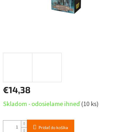
€14,38
Jednotková
Skladom - odosielame ihneď
(10 ks)
cena:
Pridať do košíka