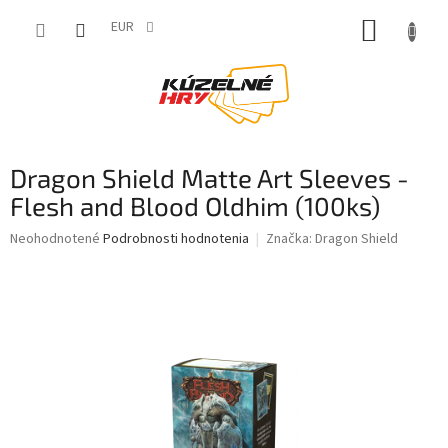
Prejsť
NÁKUP
na
EUR
obsah
KOŠÍK
Dragon Shield Matte Art Sleeves -
Flesh and Blood Oldhim (100ks)
Priemerné
Neohodnotené
Podrobnosti hodnotenia
Značka:
Dragon Shield
hodnotenie
produktu
je
0,0
z
5
hviezdičiek.