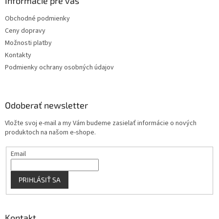
ä
Informácie pre vás
t
Obchodné podmienky
i
Ceny dopravy
e
Možnosti platby
Kontakty
Podmienky ochrany osobných údajov
Odoberať newsletter
Vložte svoj e-mail a my Vám budeme zasielať informácie o nových
produktoch na našom e-shope.
Email
PRIHLÁSIŤ SA
Kontakt