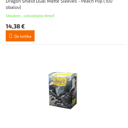
Dragon Shield Dual Matte Sleeves - Peach Piip (100
obalov)
Skladom - odosielame ihneď
14,38 €
Do košíka