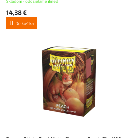
Skladom - odosielame ihneď
14,38 €
Do košíka