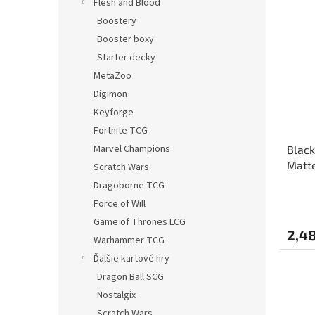
Flesh and Blood
Boostery
Booster boxy
Starter decky
MetaZoo
Digimon
Keyforge
Fortnite TCG
Marvel Champions
Black
Matte
Scratch Wars
Dragoborne TCG
Force of Will
Game of Thrones LCG
2,48
Warhammer TCG
Ďalšie kartové hry
Dragon Ball SCG
Nostalgix
Scratch Wars