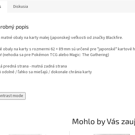
s
Diskusia
robný popis
 matné obaly na karty malej (japonskej) veľkosti od značky Blackfire.
 obaly na karty s rozmermi 62 × 89 mm sú určené pre "japonské" kartové hry 
h! (nehodia sa pre Pokémon TCG alebo Magic: The Gathering)
lá predná strana - matná zadná strana
 odolné / ľahko sa miešajú / dokonale chránia karty
ontrast mode
Mohlo by Vás zau