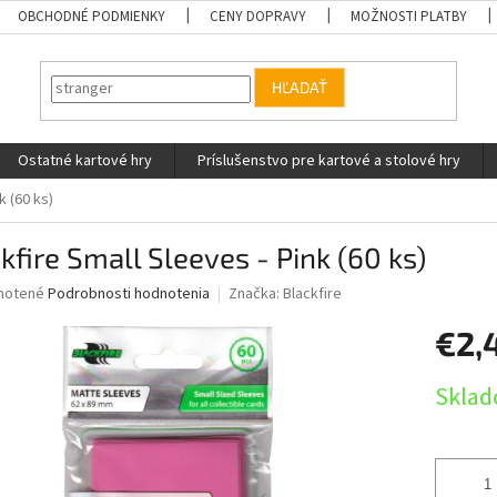
OBCHODNÉ PODMIENKY
CENY DOPRAVY
MOŽNOSTI PLATBY
HĽADAŤ
Ostatné kartové hry
Príslušenstvo pre kartové a stolové hry
k (60 ks)
kfire Small Sleeves - Pink (60 ks)
né
notené
Podrobnosti hodnotenia
Značka:
Blackfire
nie
€2,
u
Jednotk
Sklad
cena:
iek.