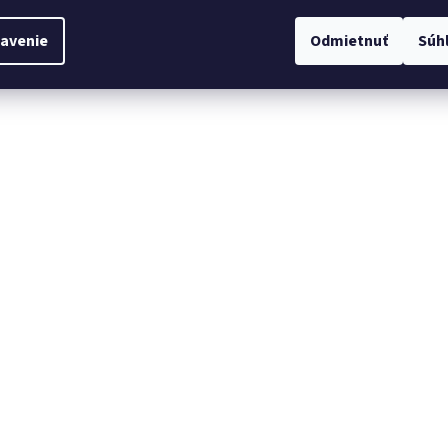
avenie
Odmietnuť
Súh