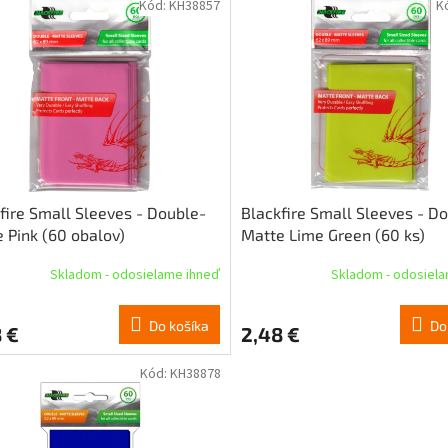
Kód:
KH38857
K
fire Small Sleeves - Double-
Blackfire Small Sleeves - D
 Pink (60 obalov)
Matte Lime Green (60 ks)
Skladom - odosielame ihneď
Skladom - odosiel
Do košíka
Do
 €
2,48 €
Kód:
KH38878