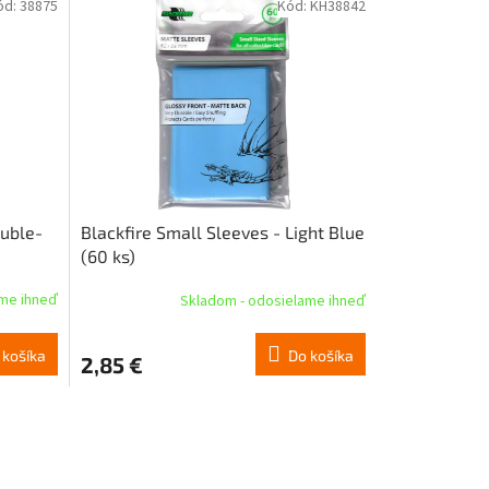
ód:
38875
Kód:
KH38842
ouble-
Blackfire Small Sleeves - Light Blue
(60 ks)
ame ihneď
Skladom - odosielame ihneď
 košíka
Do košíka
2,85 €