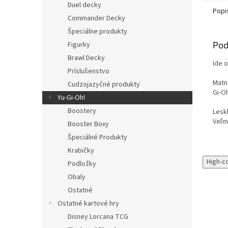
Duel decky
Popi
Commander Decky
Špeciálne produkty
Pod
Figurky
Brawl Decky
Ide o
Príslušenstvo
Matné
Cudzojazyčné produkty
Gi-O
Yu-Gi-Oh!
Boostery
Lesk
Veľmi
Booster Boxy
Špeciálné Produkty
Krabičky
High-c
Podložky
Obaly
Ostatné
Ostatné kartové hry
Disney Lorcana TCG