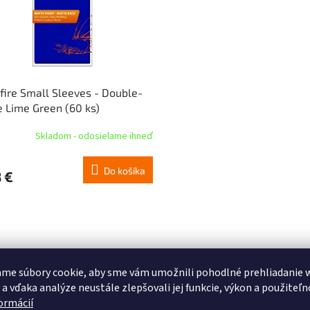
fire Small Sleeves - Double-
 Lime Green (60 ks)
Skladom - odosielame ihneď
Do košíka
 €
me súbory cookie, aby sme vám umožnili pohodlné prehliadanie 
 a vďaka analýze neustále zlepšovali jej funkcie, výkon a použiteľn
formácií