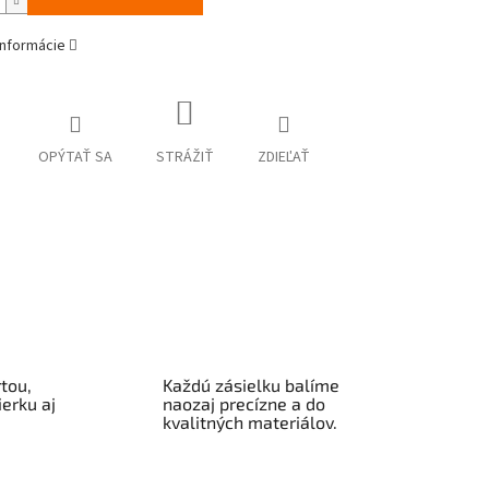
informácie
OPÝTAŤ SA
STRÁŽIŤ
ZDIEĽAŤ
tou,
Každú zásielku balíme
erku aj
naozaj precízne a do
kvalitných materiálov.