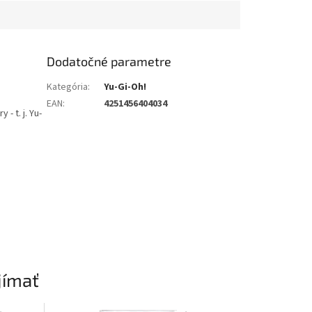
Dodatočné parametre
Kategória
:
Yu-Gi-Oh!
EAN
:
4251456404034
- t. j. Yu-
jímať