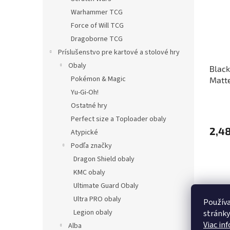
Warhammer TCG
Force of Will TCG
Dragoborne TCG
Príslušenstvo pre kartové a stolové hry
Obaly
Black
Pokémon & Magic
Matte
Yu-Gi-Oh!
Ostatné hry
Perfect size a Toploader obaly
2,48
Atypické
Podľa značky
Dragon Shield obaly
KMC obaly
Ultimate Guard Obaly
Ultra PRO obaly
Používa
Legion obaly
stránky
Viac in
Alba